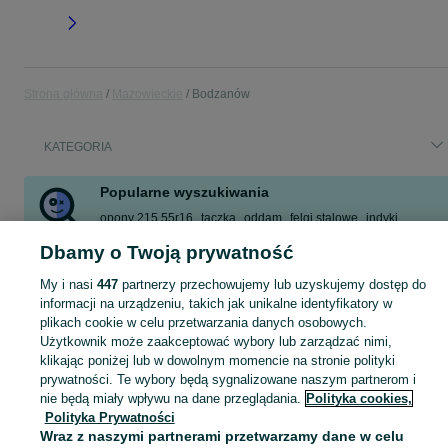
Strona główna
Mazowieckie
Bodzanów
KATEGORIA
Popularne wyszukiwania
opony 215 55r16
taczka
oddam
felgi stalowe
indyki
koła vw
felgi stalowe vw
felgi stalowe vw passat
Dbamy o Twoją prywatność
Zobacz Więcej
My i nasi
447
partnerzy przechowujemy lub uzyskujemy dostęp do
informacji na urządzeniu, takich jak unikalne identyfikatory w
plikach cookie w celu przetwarzania danych osobowych.
Skorzystaj z największego serwisu ogłoszeniowego - Bodzanów i okolice! Kupuj to, czego pragniesz i sprzedawaj to, czego już nie potrzebujesz!
Zobacz Więc
Użytkownik może zaakceptować wybory lub zarządzać nimi,
klikając poniżej lub w dowolnym momencie na stronie polityki
Mapa kategorii
prywatności. Te wybory będą sygnalizowane naszym partnerom i
Mapa miejscowości
nie będą miały wpływu na dane przeglądania.
Polityka cookies,
Polityka Prywatności
Mapa ministron
Wraz z naszymi partnerami przetwarzamy dane w celu