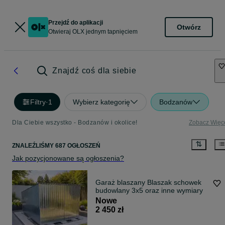
Przejdź do aplikacji
Otwórz
Otwieraj OLX jednym tapnięciem
Znajdź coś dla siebie
Filtry
·
1
Wybierz kategorię
Bodzanów
Dla Ciebie wszystko - Bodzanów i okolice!
Zobacz Więc
ZNALEŹLIŚMY 687 OGŁOSZEŃ
Jak pozycjonowane są ogłoszenia?
Garaż blaszany Blaszak schowek
budowlany 3x5 oraz inne wymiary
Nowe
2 450 zł