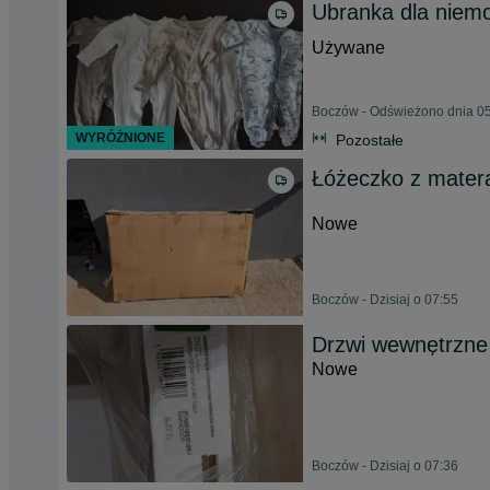
Ubranka dla niem
Używane
Boczów - Odświeżono dnia 05
WYRÓŻNIONE
Pozostałe
Łóżeczko z mate
Nowe
Boczów - Dzisiaj o 07:55
Drzwi wewnętrzne
Nowe
Boczów - Dzisiaj o 07:36