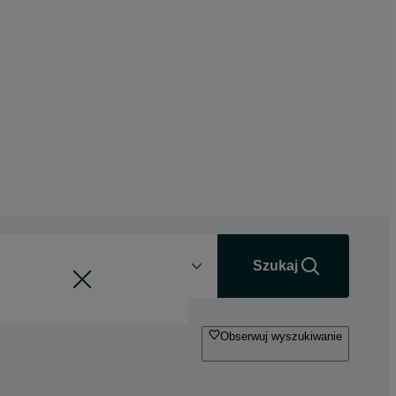
Odległość
+0 km
Szukaj
Obserwuj wyszukiwanie