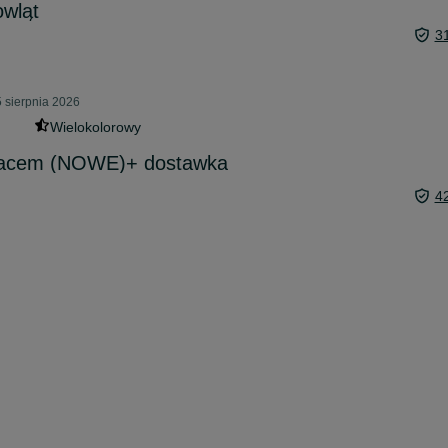
owląt
3
 sierpnia 2026
Wielokolorowy
racem (NOWE)+ dostawka
4