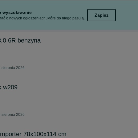
to wyszukiwanie
Zapisz
ać o nowych ogłoszeniach, które do niego pasują.
3.0 6R benzyna
 sierpnia 2026
k w209
 sierpnia 2026
 importer 78x100x114 cm