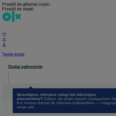
Przejdź do głównej części
Przejdź do stopki
Czat
Twoje konto
Dodaj ogłoszenie
Dla biznesu
opens in a new tab
Sprzedajesz, oferujesz usługi lub rekrutujesz
pracowników?
Zobacz, jak dzięki naszym rozwiązaniom dl
firm możesz dotrzeć do milionów użytkowników — i osiągną
swoje cele.