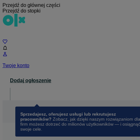
Przejdź do głównej części
Przejdź do stopki
Czat
Twoje konto
Dodaj ogłoszenie
Dla biznesu
opens in a new tab
Sprzedajesz, oferujesz usługi lub rekrutujesz
pracowników?
Zobacz, jak dzięki naszym rozwiązaniom dl
firm możesz dotrzeć do milionów użytkowników — i osiągną
swoje cele.