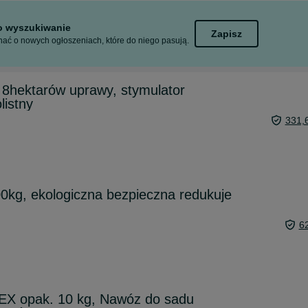
to wyszukiwanie
Zapisz
ać o nowych ogłoszeniach, które do niego pasują.
hektarów uprawy, stymulator
listny
331,
0kg, ekologiczna bezpieczna redukuje
6
X opak. 10 kg, Nawóz do sadu