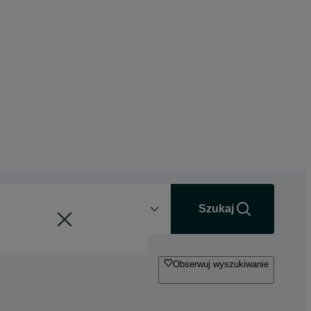
Odległość
+0 km
Szukaj
Obserwuj wyszukiwanie