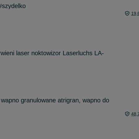
#szydelko
19,
wieni laser noktowizor Laserluchs LA-
, wapno granulowane atrigran, wapno do
48,