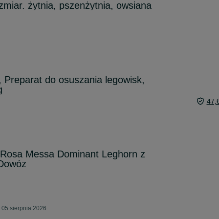
zmiar. żytnia, pszenżytnia, owsiana
, Preparat do osuszania legowisk,
g
47,
e Rosa Messa Dominant Leghorn z
 Dowóz
 05 sierpnia 2026