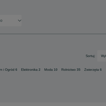
Sortuj:
Wyb
m i Ogród
6
Elektronika
2
Moda
10
Rolnictwo
35
Zwierzęta
6