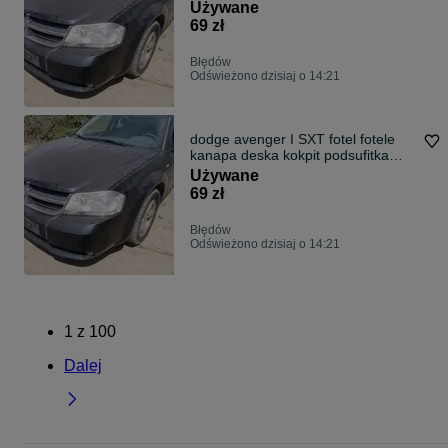
klapa bagażnika zderzak lampa
Używane
69 zł
Błędów
Odświeżono dzisiaj o 14:21
dodge avenger I SXT fotel fotele
kanapa deska kokpit podsufitka
boczek boczki klamka podłokietnik
Używane
69 zł
Błędów
Odświeżono dzisiaj o 14:21
1
z
100
Dalej