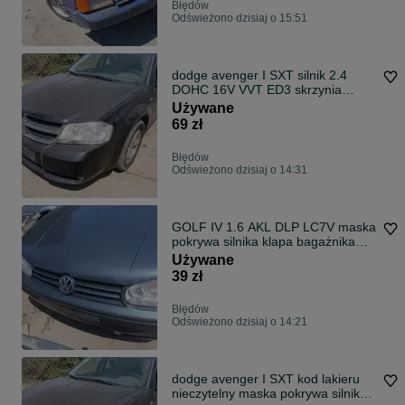
Błędów
Odświeżono dzisiaj o 15:51
dodge avenger I SXT silnik 2.4
DOHC 16V VVT ED3 skrzynia
21DFF napęd sanki belka wahacz
Używane
wahacze
69 zł
Błędów
Odświeżono dzisiaj o 14:31
GOLF IV 1.6 AKL DLP LC7V maska
pokrywa silnika klapa bagażnika
zderzak lampa reflektor pas
Używane
przedni stop lampy halogeny
39 zł
przeciwmgłowe odblaski grill atrapa
Błędów
Odświeżono dzisiaj o 14:21
dodge avenger I SXT kod lakieru
nieczytelny maska pokrywa silnika