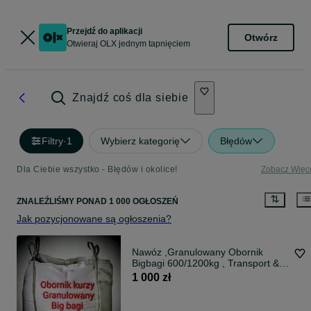
Przejdź do aplikacji
Otwórz
Otwieraj OLX jednym tapnięciem
Znajdź coś dla siebie
Filtry
·
1
Wybierz kategorię
Błędów
Dla Ciebie wszystko - Błędów i okolice!
Zobacz Więc
ZNALEŹLIŚMY
PONAD
1 000 OGŁOSZEŃ
Jak pozycjonowane są ogłoszenia?
Nawóz ,Granulowany Obornik
Bigbagi 600/1200kg , Transport &
Rozła
1 000 zł