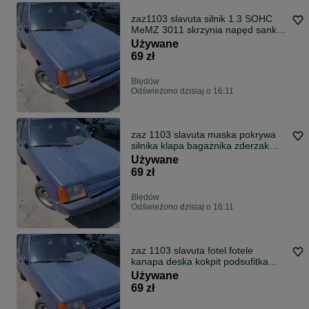
zaz1103 slavuta silnik 1.3 SOHC
MeMZ 3011 skrzynia napęd sanki
belka wahacz wahacze zacisk
Używane
zaciski
69 zł
Błędów
Odświeżono dzisiaj o 16:11
zaz 1103 slavuta maska pokrywa
silnika klapa bagażnika zderzak
lampa reflektor pas przedni stop
Używane
69 zł
Błędów
Odświeżono dzisiaj o 16:11
zaz 1103 slavuta fotel fotele
kanapa deska kokpit podsufitka
boczek boczki klamka podłokietnik
Używane
licznik
69 zł