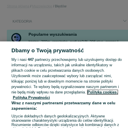
Strona główna
Mazowieckie
Błędów
KATEGORIA
Popularne wyszukiwania
trzcina
300m
sprężarka
audi na3 8l
206 plus
carens ii
octawia 9901
pracownik biurowy
Dbamy o Twoją prywatność
Zobacz Więcej
My i nasi
447
partnerzy przechowujemy lub uzyskujemy dostęp do
informacji na urządzeniu, takich jak unikalne identyfikatory w
plikach cookie w celu przetwarzania danych osobowych.
Skorzystaj z największego serwisu ogłoszeniowego - Błędów i okolice! Kupuj to, czego pragniesz i sprzedawaj to, czego już nie potrzebujesz!
Zobacz Więc
Użytkownik może zaakceptować wybory lub zarządzać nimi,
klikając poniżej lub w dowolnym momencie na stronie polityki
Mapa kategorii
prywatności. Te wybory będą sygnalizowane naszym partnerom i
nie będą miały wpływu na dane przeglądania.
Polityka cookies,
Mapa miejscowości
Polityka Prywatności
Mapa ministron
Wraz z naszymi partnerami przetwarzamy dane w celu
Popularne wyszukiwania
zapewnienia:
Użycie dokładnych danych geolokalizacyjnych. Aktywne
skanowanie charakterystyki urządzenia do celów identyfikacji.
Rozumienie odbiorców dzięki statystyce lub kombinacji danych z