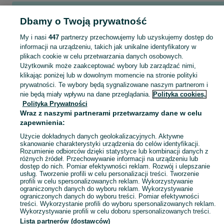
Popularne wyszukiwania
Dbamy o Twoją prywatność
vw passat
vw sharan
opel zafira
opel vectra
seat alhambra
My i nasi
447
partnerzy przechowujemy lub uzyskujemy dostęp do
informacji na urządzeniu, takich jak unikalne identyfikatory w
plikach cookie w celu przetwarzania danych osobowych.
Skorzystaj z największego serwisu ogłoszeniowego - Bieniewiec i okolice! Kupuj to, czego pragniesz i sprzedawaj to, czego już nie potrzebujesz!
Zobacz Więc
Użytkownik może zaakceptować wybory lub zarządzać nimi,
klikając poniżej lub w dowolnym momencie na stronie polityki
prywatności. Te wybory będą sygnalizowane naszym partnerom i
Mapa kategorii
nie będą miały wpływu na dane przeglądania.
Polityka cookies,
Mapa miejscowości
Polityka Prywatności
Mapa ministron
Wraz z naszymi partnerami przetwarzamy dane w celu
zapewnienia:
Popularne wyszukiwania
Użycie dokładnych danych geolokalizacyjnych. Aktywne
skanowanie charakterystyki urządzenia do celów identyfikacji.
Rozumienie odbiorców dzięki statystyce lub kombinacji danych z
różnych źródeł. Przechowywanie informacji na urządzeniu lub
dostęp do nich. Pomiar efektywności reklam. Rozwój i ulepszanie
usług. Tworzenie profili w celu personalizacji treści. Tworzenie
profili w celu spersonalizowanych reklam. Wykorzystywanie
ograniczonych danych do wyboru reklam. Wykorzystywanie
ograniczonych danych do wyboru treści. Pomiar efektywności
treści. Wykorzystanie profili do wyboru spersonalizowanych reklam.
Wykorzystywanie profili w celu doboru spersonalizowanych treści.
Lista partnerów (dostawców)