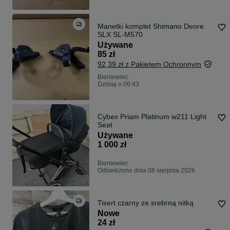
Manetki komplet Shimano Deore
SLX SL-M570
Używane
85 zł
92,39 zł z Pakietem Ochronnym
Bieniewiec
Dzisiaj o 06:43
Cybex Priam Platinum w211 Light
Seat
Używane
1 000 zł
Bieniewiec
Odświeżono dnia 08 sierpnia 2026
Tisert czarny ze srebrną nitką
Nowe
24 zł