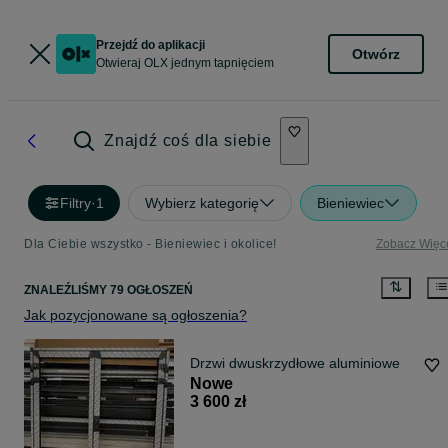
Przejdź do aplikacji
Otwórz
Otwieraj OLX jednym tapnięciem
Znajdź coś dla siebie
Filtry
·
1
Wybierz kategorię
Bieniewiec
Dla Ciebie wszystko - Bieniewiec i okolice!
Zobacz Więc
ZNALEŹLIŚMY 79 OGŁOSZEŃ
Jak pozycjonowane są ogłoszenia?
Drzwi dwuskrzydłowe aluminiowe
Nowe
3 600 zł