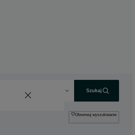
Odległość
+0 km
Szukaj
Obserwuj wyszukiwanie