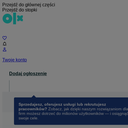
Przejdź do głównej części
Przejdź do stopki
Czat
Twoje konto
Dodaj ogłoszenie
Dla biznesu
opens in a new tab
Sprzedajesz, oferujesz usługi lub rekrutujesz
pracowników?
Zobacz, jak dzięki naszym rozwiązaniom dl
firm możesz dotrzeć do milionów użytkowników — i osiągną
swoje cele.