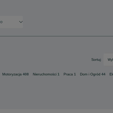
Sortuj:
Wyb
Motoryzacja
408
Nieruchomości
1
Praca
1
Dom i Ogród
44
El