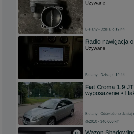
Używane
Bielany - Dzisiaj o 19:44
Radio nawigacja o
Używane
Bielany - Dzisiaj o 19:44
Fiat Croma 1.9 J
wyposażenie • Ha
Bielany - Odświeżono dzisiaj 
2010 - 340 000 km
Wazon Shadowline