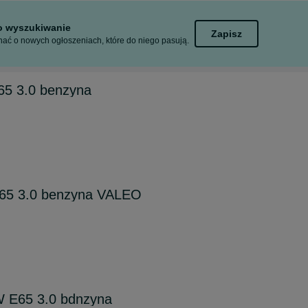
to wyszukiwanie
Zapisz
ać o nowych ogłoszeniach, które do niego pasują.
65 3.0 benzyna
E65 3.0 benzyna VALEO
 E65 3.0 bdnzyna