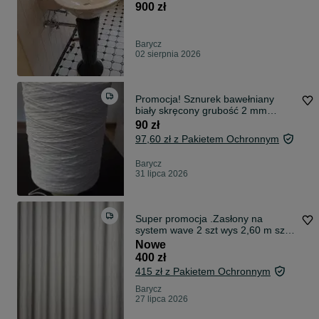
900 zł
Barycz
02 sierpnia 2026
Promocja! Sznurek bawełniany
biały skręcony grubość 2 mm
szpula 1950 metrów.
90 zł
97,60 zł z Pakietem Ochronnym
Barycz
31 lipca 2026
Super promocja .Zasłony na
system wave 2 szt wys 2,60 m szer
umarszczonych fal.
Nowe
400 zł
415 zł z Pakietem Ochronnym
Barycz
27 lipca 2026