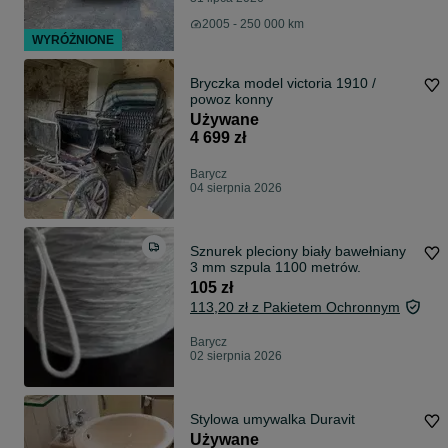
2005 - 250 000 km
WYRÓŻNIONE
Bryczka model victoria 1910 /
powoz konny
Używane
4 699 zł
Barycz
04 sierpnia 2026
Sznurek pleciony biały bawełniany
3 mm szpula 1100 metrów.
105 zł
113,20 zł z Pakietem Ochronnym
Barycz
02 sierpnia 2026
Stylowa umywalka Duravit
Używane