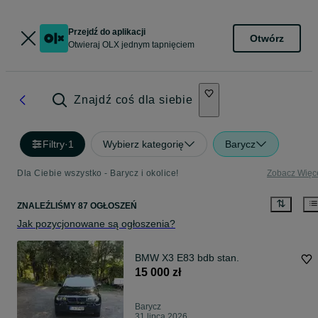
Przejdź do aplikacji
Otwórz
Otwieraj OLX jednym tapnięciem
Znajdź coś dla siebie
Filtry
·
1
Wybierz kategorię
Barycz
Dla Ciebie wszystko - Barycz i okolice!
Zobacz Więc
ZNALEŹLIŚMY 87 OGŁOSZEŃ
Jak pozycjonowane są ogłoszenia?
BMW X3 E83 bdb stan.
15 000 zł
Barycz
31 lipca 2026