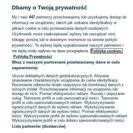
Dbamy o Twoją prywatność
Strona główna
Dolnośląskie
Barycz
My i nasi
447
partnerzy przechowujemy lub uzyskujemy dostęp do
informacji na urządzeniu, takich jak unikalne identyfikatory w
KATEGORIA
plikach cookie w celu przetwarzania danych osobowych.
Użytkownik może zaakceptować wybory lub zarządzać nimi,
Skorzystaj z największego serwisu ogłoszeniowego - Barycz i okolice! Kupuj to, czego pragniesz i sprzedawaj to, czego już nie potrzebujesz!
Zobacz Więc
klikając poniżej lub w dowolnym momencie na stronie polityki
prywatności. Te wybory będą sygnalizowane naszym partnerom i
nie będą miały wpływu na dane przeglądania.
Polityka cookies,
Mapa kategorii
Polityka Prywatności
Mapa miejscowości
Wraz z naszymi partnerami przetwarzamy dane w celu
zapewnienia:
Mapa ministron
Użycie dokładnych danych geolokalizacyjnych. Aktywne
Popularne wyszukiwania
skanowanie charakterystyki urządzenia do celów identyfikacji.
Rozumienie odbiorców dzięki statystyce lub kombinacji danych z
różnych źródeł. Przechowywanie informacji na urządzeniu lub
dostęp do nich. Pomiar efektywności reklam. Rozwój i ulepszanie
usług. Tworzenie profili w celu personalizacji treści. Tworzenie
profili w celu spersonalizowanych reklam. Wykorzystywanie
ograniczonych danych do wyboru reklam. Wykorzystywanie
ograniczonych danych do wyboru treści. Pomiar efektywności
treści. Wykorzystanie profili do wyboru spersonalizowanych reklam.
Wykorzystywanie profili w celu doboru spersonalizowanych treści.
Lista partnerów (dostawców)