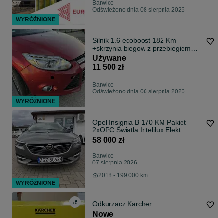
Barwice
Odświeżono dnia 08 sierpnia 2026
WYRÓŻNIONE
Silnik 1.6 ecoboost 182 Km
+skrzynia biegow z przebiegiem
94tys + auto gratis!!! Silnik JTDB z
Używane
nowym rozrzadem
11 500 zł
Barwice
Odświeżono dnia 06 sierpnia 2026
WYRÓŻNIONE
Opel Insignia B 170 KM Pakiet
2xOPC Światła Intelilux Elekt
pokrywa bag. Kamera. Key…
58 000 zł
Barwice
07 sierpnia 2026
2018 - 199 000 km
WYRÓŻNIONE
Odkurzacz Karcher
Nowe