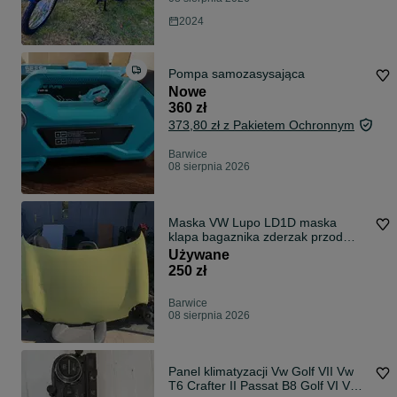
2024
Pompa samozasysająca
Nowe
360 zł
373,80 zł z Pakietem Ochronnym
Barwice
08 sierpnia 2026
Maska VW Lupo LD1D maska
klapa bagaznika zderzak przod
blotnik prawy lub lewy LW5Z
Używane
zderzak przod VW Lupo kolor LC7V
250 zł
Barwice
08 sierpnia 2026
Panel klimatyzacji Vw Golf VII Vw
T6 Crafter II Passat B8 Golf VI Vw