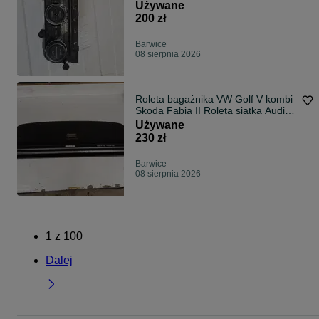
Touareg 7L
Używane
200 zł
Barwice
08 sierpnia 2026
Roleta bagażnika VW Golf V kombi
Skoda Fabia II Roleta siatka Audi
A4B7 Vw Passat B6
Używane
230 zł
Barwice
08 sierpnia 2026
1
z
100
Dalej