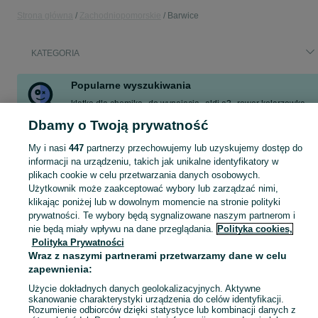
Strona główna
Zachodniopomorskie
Barwice
KATEGORIA
Popularne wyszukiwania
klatka dla chomika
do wynajęcia
aldi a3
rower kolarzowka
chomik
rower kross
gorczyca
mieszkanie na sprzedaż
Dbamy o Twoją prywatność
Zobacz Więcej
My i nasi
447
partnerzy przechowujemy lub uzyskujemy dostęp do
informacji na urządzeniu, takich jak unikalne identyfikatory w
plikach cookie w celu przetwarzania danych osobowych.
Skorzystaj z największego serwisu ogłoszeniowego - Barwice i okolice! Kupuj to, czego pragniesz i sprzedawaj to, czego już nie potrzebujesz!
Zobacz Więc
Użytkownik może zaakceptować wybory lub zarządzać nimi,
klikając poniżej lub w dowolnym momencie na stronie polityki
Mapa kategorii
prywatności. Te wybory będą sygnalizowane naszym partnerom i
nie będą miały wpływu na dane przeglądania.
Polityka cookies,
Mapa miejscowości
Polityka Prywatności
Mapa ministron
Wraz z naszymi partnerami przetwarzamy dane w celu
Popularne wyszukiwania
zapewnienia:
Użycie dokładnych danych geolokalizacyjnych. Aktywne
skanowanie charakterystyki urządzenia do celów identyfikacji.
Rozumienie odbiorców dzięki statystyce lub kombinacji danych z