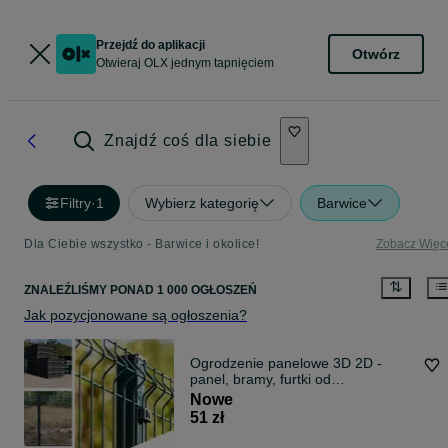
Przejdź do aplikacji
Otwórz
Otwieraj OLX jednym tapnięciem
Znajdź coś dla siebie
Filtry
·
1
Wybierz kategorię
Barwice
Dla Ciebie wszystko - Barwice i okolice!
Zobacz Więc
ZNALEŹLIŚMY
PONAD
1 000 OGŁOSZEŃ
Jak pozycjonowane są ogłoszenia?
Ogrodzenie panelowe 3D 2D -
panel, bramy, furtki od
PRODUCENTA
Nowe
51 zł