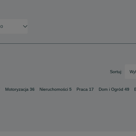
Sortuj:
Wyb
7
Motoryzacja
36
Nieruchomości
5
Praca
17
Dom i Ogród
49