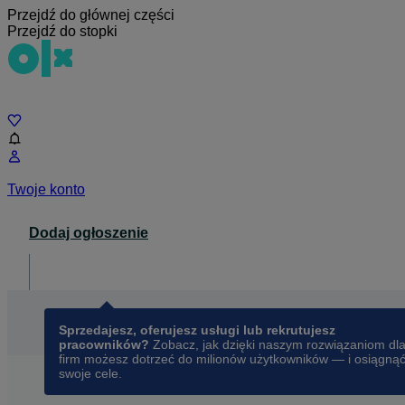
Przejdź do głównej części
Przejdź do stopki
Czat
Twoje konto
Dodaj ogłoszenie
Dla biznesu
opens in a new tab
Sprzedajesz, oferujesz usługi lub rekrutujesz
pracowników?
Zobacz, jak dzięki naszym rozwiązaniom dl
firm możesz dotrzeć do milionów użytkowników — i osiągną
swoje cele.