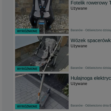
Fotelik rowerowy 
Używane
Baranów - Odświeżono dzisiaj
WYRÓŻNIONE
Wózek spacerówka
Używane
Baranów - Odświeżono dzisiaj
WYRÓŻNIONE
Hulajnoga elektr
Używane
Baranów - Odświeżono dnia 0
WYRÓŻNIONE