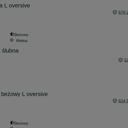
a L oversive
676,
Beżowy
Wełna
 ślubna
5
 beżowy L oversive
624,
Beżowy