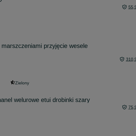
55,
 marszczeniami przyjęcie wesele
310,
Zielony
anel welurowe etui drobinki szary
75,