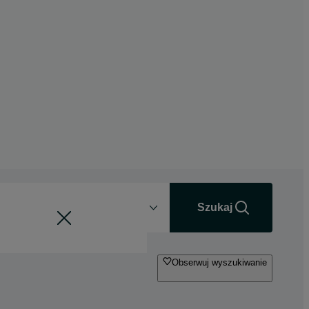
Odległość
+0 km
Szukaj
Obserwuj wyszukiwanie