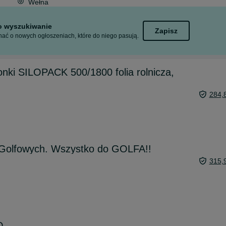
Wełna
to wyszukiwanie
Zapisz
ać o nowych ogłoszeniach, które do niego pasują.
zonki SILOPACK 500/1800 folia rolnicza,
284,
Golfowych. Wszystko do GOLFA!!
315,
O