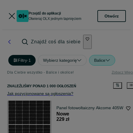
Przejdź do aplikacji
Otwórz
Otwieraj OLX jednym tapnięciem
Znajdź coś dla siebie
Filtry
·
1
Wybierz kategorię
Balice
Dla Ciebie wszystko - Balice i okolice!
Zobacz Więc
ZNALEŹLIŚMY
PONAD
1 000 OGŁOSZEŃ
Jak pozycjonowane są ogłoszenia?
Panel fotowoltaiczny Akcome 405W
Nowe
229 zł