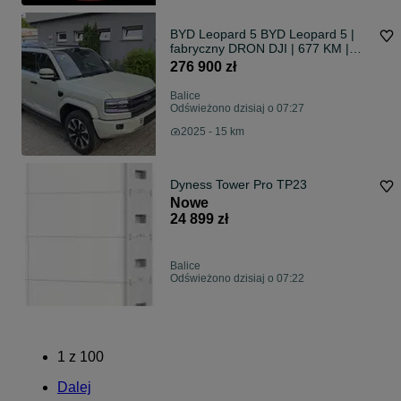
BYD Leopard 5 BYD Leopard 5 |
fabryczny DRON DJI | 677 KM |
FV23% | PL Menu
276 900 zł
Balice
Odświeżono dzisiaj o 07:27
2025 - 15 km
Dyness Tower Pro TP23
Nowe
24 899 zł
Balice
Odświeżono dzisiaj o 07:22
1
z
100
Dalej