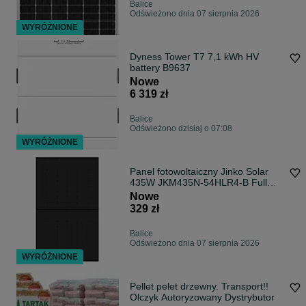
Balice
Odświeżono dnia 07 sierpnia 2026
WYRÓŻNIONE
Dyness Tower T7 7,1 kWh HV
battery B9637
Nowe
6 319 zł
Balice
Odświeżono dzisiaj o 07:08
WYRÓŻNIONE
Panel fotowoltaiczny Jinko Solar
435W JKM435N-54HLR4-B Full
Black
Nowe
329 zł
Balice
Odświeżono dnia 07 sierpnia 2026
WYRÓŻNIONE
Pellet pelet drzewny. Transport!!
Olczyk Autoryzowany Dystrybutor