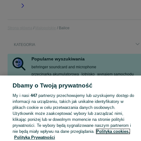
Strona główna
Małopolskie
Balice
KATEGORIA
Popularne wyszukiwania
behringer soundcard and microphone
przecinarka akumulatorowa
lotnisko
wynajem samochodu
rower
kierowca ce kraj
baristka
budowa tarasu
Dbamy o Twoją prywatność
Zobacz Więcej
My i nasi
447
partnerzy przechowujemy lub uzyskujemy dostęp do
informacji na urządzeniu, takich jak unikalne identyfikatory w
plikach cookie w celu przetwarzania danych osobowych.
Skorzystaj z największego serwisu ogłoszeniowego - Balice i okolice! Kupuj to, czego pragniesz i sprzedawaj to, czego już nie potrzebujesz!
Zobacz Więc
Użytkownik może zaakceptować wybory lub zarządzać nimi,
klikając poniżej lub w dowolnym momencie na stronie polityki
Mapa kategorii
prywatności. Te wybory będą sygnalizowane naszym partnerom i
Mapa miejscowości
nie będą miały wpływu na dane przeglądania.
Polityka cookies,
Polityka Prywatności
Mapa ministron