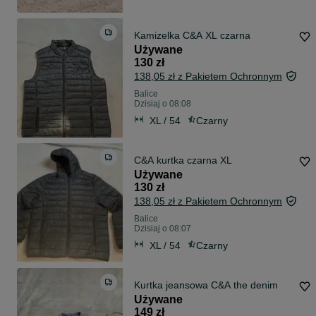
Kamizelka C&A XL czarna
Używane
130 zł
138,05 zł z Pakietem Ochronnym
Balice
Dzisiaj o 08:08
XL / 54
Czarny
C&A kurtka czarna XL
Używane
130 zł
138,05 zł z Pakietem Ochronnym
Balice
Dzisiaj o 08:07
XL / 54
Czarny
Kurtka jeansowa C&A the denim
Używane
149 zł