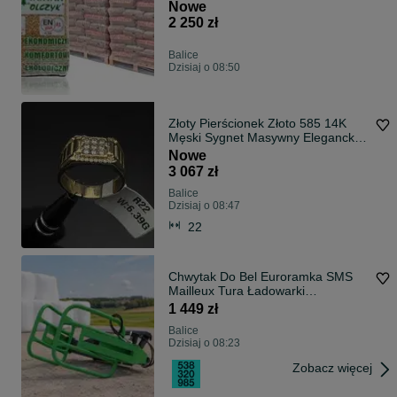
Nowe
2 250 zł
Balice
Dzisiaj o 08:50
Złoty Pierścionek Złoto 585 14K
Męski Sygnet Masywny Elegancki
Rozmiar 22 Nowy Sklep
Nowe
3 067 zł
Balice
Dzisiaj o 08:47
22
Chwytak Do Bel Euroramka SMS
Mailleux Tura Ładowarki
Ładowacza Manitou JCB Tura
1 449 zł
Słomy Sianokiszonki Balotów *
Balice
Dostawa cała Polska * Dostępny od
Dzisiaj o 08:23
ręki
Zobacz więcej