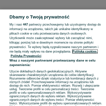
KATEGORIA
Dbamy o Twoją prywatność
Popularne wyszukiwania
My i nasi
447
partnerzy przechowujemy lub uzyskujemy dostęp do
quad
informacji na urządzeniu, takich jak unikalne identyfikatory w
plikach cookie w celu przetwarzania danych osobowych.
Użytkownik może zaakceptować wybory lub zarządzać nimi,
Skorzystaj z największego serwisu ogłoszeniowego - Atanazyn i okolice! Kupuj to, czego pragniesz i sprzedawaj to, czego już nie potrzebujesz!
Zobacz Więc
klikając poniżej lub w dowolnym momencie na stronie polityki
prywatności. Te wybory będą sygnalizowane naszym partnerom i
nie będą miały wpływu na dane przeglądania.
Polityka cookies,
Mapa kategorii
Polityka Prywatności
Mapa miejscowości
Wraz z naszymi partnerami przetwarzamy dane w celu
zapewnienia:
Mapa ministron
Popularne wyszukiwania
Użycie dokładnych danych geolokalizacyjnych. Aktywne
skanowanie charakterystyki urządzenia do celów identyfikacji.
Rozumienie odbiorców dzięki statystyce lub kombinacji danych z
różnych źródeł. Przechowywanie informacji na urządzeniu lub
dostęp do nich. Pomiar efektywności reklam. Rozwój i ulepszanie
usług. Tworzenie profili w celu personalizacji treści. Tworzenie
profili w celu spersonalizowanych reklam. Wykorzystywanie
ograniczonych danych do wyboru reklam. Wykorzystywanie
ograniczonych danych do wyboru treści. Pomiar efektywności
treści. Wykorzystanie profili do wyboru spersonalizowanych reklam.