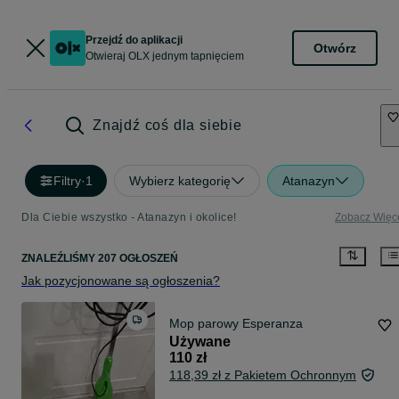
Przejdź do aplikacji
Otwórz
Otwieraj OLX jednym tapnięciem
Znajdź coś dla siebie
Filtry
·
1
Wybierz kategorię
Atanazyn
Dla Ciebie wszystko - Atanazyn i okolice!
Zobacz Więc
ZNALEŹLIŚMY 207 OGŁOSZEŃ
Jak pozycjonowane są ogłoszenia?
Mop parowy Esperanza
Używane
110 zł
118,39 zł z Pakietem Ochronnym