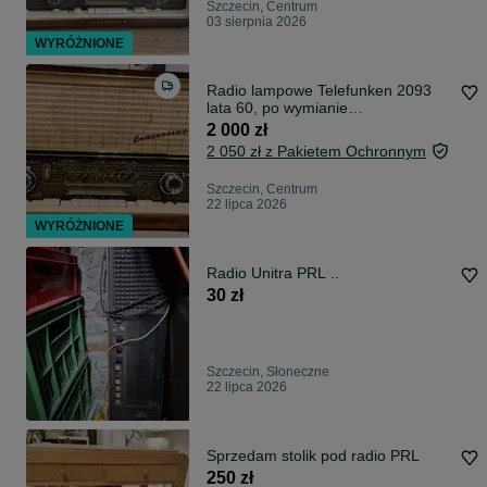
Szczecin, Centrum
03 sierpnia 2026
WYRÓŻNIONE
Radio lampowe Telefunken 2093
lata 60, po wymianie
lamp,serwisie,czyszczeniu
2 000 zł
2 050 zł z Pakietem Ochronnym
Szczecin, Centrum
22 lipca 2026
WYRÓŻNIONE
Radio Unitra PRL ..
30 zł
Szczecin, Słoneczne
22 lipca 2026
Sprzedam stolik pod radio PRL
250 zł