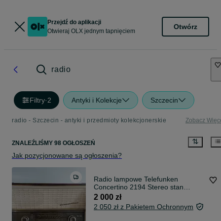
Przejdź do aplikacji
Otwórz
Otwieraj OLX jednym tapnięciem
radio
Filtry
·
2
Antyki i Kolekcje
Szczecin
radio - Szczecin - antyki i przedmioty kolekcjonerskie
Zobacz Więc
ZNALEŹLIŚMY 98 OGŁOSZEŃ
Jak pozycjonowane są ogłoszenia?
Radio lampowe Telefunken
Concertino 2194 Stereo stan
kolekcjonerski TOP stan! 1960r
2 000 zł
2 050 zł z Pakietem Ochronnym