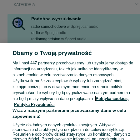
KATEGORIA
Podobne wyszukiwania
radio samochodowe
w
Sprzęt car audio
radio
w
Sprzęt audio
radiomagnetofon
w
Sprzęt audio
radio budowlane
w
Radia i CD
radio makita
w
Radia i CD
Dbamy o Twoją prywatność
Zobacz Więcej
My i nasi
447
partnerzy przechowujemy lub uzyskujemy dostęp do
informacji na urządzeniu, takich jak unikalne identyfikatory w
plikach cookie w celu przetwarzania danych osobowych.
radio w miejscowości Szczecin? Odkryj wyjątkowe oferty antyków i przedmiotów kolekcjonerskich na OLX!
Zobacz Więc
Użytkownik może zaakceptować wybory lub zarządzać nimi,
klikając poniżej lub w dowolnym momencie na stronie polityki
Mapa kategorii
prywatności. Te wybory będą sygnalizowane naszym partnerom i
nie będą miały wpływu na dane przeglądania.
Polityka cookies,
Mapa miejscowości
Polityka Prywatności
Mapa ministron
Wraz z naszymi partnerami przetwarzamy dane w celu
Popularne wyszukiwania
zapewnienia:
Użycie dokładnych danych geolokalizacyjnych. Aktywne
skanowanie charakterystyki urządzenia do celów identyfikacji.
Rozumienie odbiorców dzięki statystyce lub kombinacji danych z
różnych źródeł. Przechowywanie informacji na urządzeniu lub