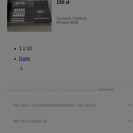
150 zł
Szczecin, Centrum
09 lipca 2026
1
z
10
Dalej
Strona główna
Antyki i Kolekcje
Zachodniopomorskie
Szczecin
POLSKA » ZACHODNIOPOMORSKIE » SZCZECIN
ANTYKI I KOLEKCJE