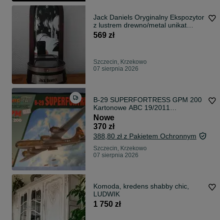
Jack Daniels Oryginalny Ekspozytor
z lustrem drewno/metal unikat
SZCZECIN
569 zł
Szczecin, Krzekowo
07 sierpnia 2026
B-29 SUPERFORTRESS GPM 200
Kartonowe ABC 19/2011
superforteca Enola
Nowe
370 zł
388,80 zł z Pakietem Ochronnym
Szczecin, Krzekowo
07 sierpnia 2026
Komoda, kredens shabby chic,
LUDWIK
1 750 zł