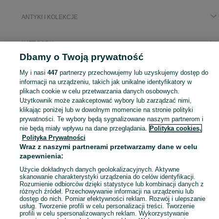
ANTYKI I KOLEKCJE
KATEGORIA
Dbamy o Twoją prywatność
Popularne wyszukiwania
My i nasi
447
partnerzy przechowujemy lub uzyskujemy dostęp do
wyroby ze sebra
ikona
zegar
rosenthal
informacji na urządzeniu, takich jak unikalne identyfikatory w
plikach cookie w celu przetwarzania danych osobowych.
Użytkownik może zaakceptować wybory lub zarządzać nimi,
Antyki i przedmioty kolekcjonerskie na OLX – odkryj wyjątkowe oferty antyków i rzadkich przedmiotów. Sprawdź unikalne kolekcje! Szczecin i okolice.
Zobacz Więc
klikając poniżej lub w dowolnym momencie na stronie polityki
prywatności. Te wybory będą sygnalizowane naszym partnerom i
nie będą miały wpływu na dane przeglądania.
Polityka cookies,
Mapa kategorii
Polityka Prywatności
Mapa miejscowości
Wraz z naszymi partnerami przetwarzamy dane w celu
Mapa ministron
zapewnienia:
Popularne wyszukiwania
Użycie dokładnych danych geolokalizacyjnych. Aktywne
skanowanie charakterystyki urządzenia do celów identyfikacji.
Rozumienie odbiorców dzięki statystyce lub kombinacji danych z
różnych źródeł. Przechowywanie informacji na urządzeniu lub
dostęp do nich. Pomiar efektywności reklam. Rozwój i ulepszanie
usług. Tworzenie profili w celu personalizacji treści. Tworzenie
profili w celu spersonalizowanych reklam. Wykorzystywanie