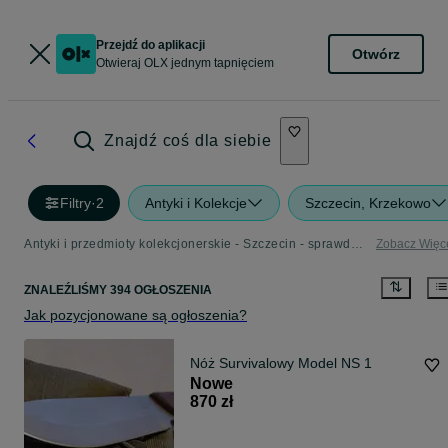
Przejdź do aplikacji
Otwórz
Otwieraj OLX jednym tapnięciem
Znajdź coś dla siebie
Filtry
·
2
Antyki i Kolekcje
Szczecin, Krzekowo
Antyki i przedmioty kolekcjonerskie - Szczecin - sprawdź ogłoszenia w Twojej okolicy
Zobacz Więc
ZNALEŹLIŚMY 394 OGŁOSZENIA
Jak pozycjonowane są ogłoszenia?
Nóż Survivalowy Model NS 1
Nowe
870 zł