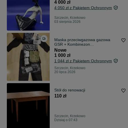
4 000 zł
4 050 zł z Pakietem Ochronnym
Szczecin, Krzekowo
03 sierpnia 2026
Maska przeciwgazowa gazowa
GSR + Kombinezon
przeciwchemiczny CBRN
Nowe
1 000 zł
1 044 zł z Pakietem Ochronnym
Szczecin, Krzekowo
20 lipca 2026
Stół do renowacji
110 zł
Szczecin, Krzekowo
Dzisiaj o 07:43