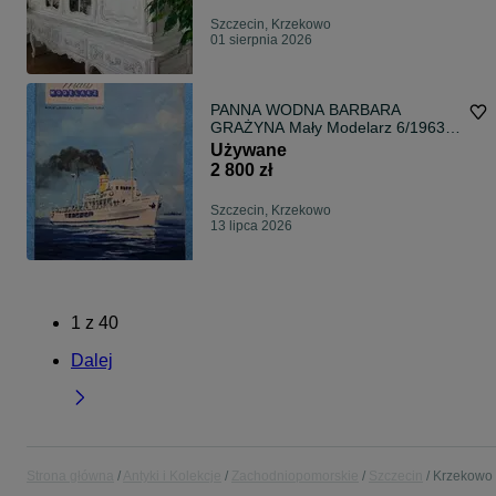
Szczecin, Krzekowo
01 sierpnia 2026
PANNA WODNA BARBARA
GRAŻYNA Mały Modelarz 6/1963
MM 6/63
Używane
2 800 zł
Szczecin, Krzekowo
13 lipca 2026
1
z
40
Dalej
Strona główna
Antyki i Kolekcje
Zachodniopomorskie
Szczecin
Krzekowo