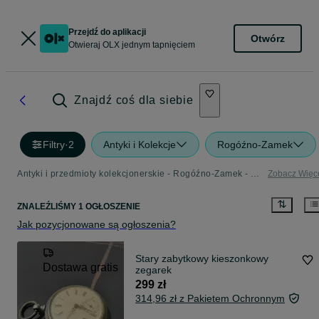
Przejdź do aplikacji
Otwórz
Otwieraj OLX jednym tapnięciem
Znajdź coś dla siebie
Filtry
·
2
Antyki i Kolekcje
Rogóźno-Zamek
Antyki i przedmioty kolekcjonerskie - Rogóźno-Zamek - sprawdź ogłoszenia w Twojej okolicy
Zobacz Więc
ZNALEŹLIŚMY 1 OGŁOSZENIE
Jak pozycjonowane są ogłoszenia?
Stary zabytkowy kieszonkowy
Dostawa gratis
zegarek
299 zł
314,96 zł z Pakietem Ochronnym