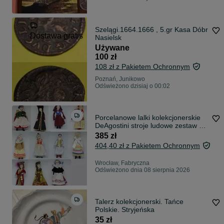
Szelągi.1664.1666 , 5.gr Kasa Dóbr
Dostawa gratis
Nasielsk
Używane
100 zł
108 zł z Pakietem Ochronnym
Poznań, Junikowo
Odświeżono dzisiaj o 00:02
Porcelanowe lalki kolekcjonerskie
DeAgostini stroje ludowe zestaw 11
sztuk retro
385 zł
404,40 zł z Pakietem Ochronnym
Wrocław, Fabryczna
Odświeżono dnia 08 sierpnia 2026
Talerz kolekcjonerski. Tańce
Polskie. Stryjeńska
35 zł