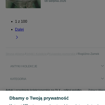
08 sierpnia 2026
1
z
100
Dalej
Strona główna
Antyki i Kolekcje
Kujawsko-pomorskie
Rogóźno-Zamek
ANTYKI I KOLEKCJE
KATEGORIA
Antyki i przedmioty kolekcjonerskie na OLX – odkryj wyjątkowe oferty antyków i rzadkich przedmiotów. Sprawdź unikalne kolekcje! Rogóźno-Zamek i okolice.
Zobacz Więc
Dbamy o Twoją prywatność
Mapa kategorii