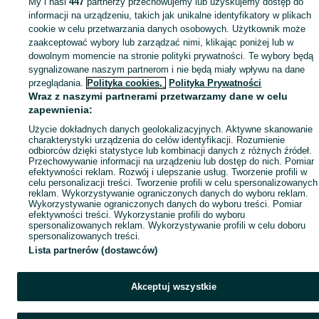
My i nasi
447
partnerzy przechowujemy lub uzyskujemy dostęp do
Mapa miejscowości
informacji na urządzeniu, takich jak unikalne identyfikatory w plikach
Mapa ministron
cookie w celu przetwarzania danych osobowych. Użytkownik może
zaakceptować wybory lub zarządzać nimi, klikając poniżej lub w
Popularne wyszukiwania
dowolnym momencie na stronie polityki prywatności. Te wybory będą
sygnalizowane naszym partnerom i nie będą miały wpływu na dane
przeglądania.
Polityka cookies,
Polityka Prywatności
Wraz z naszymi partnerami przetwarzamy dane w celu
zapewnienia:
Użycie dokładnych danych geolokalizacyjnych. Aktywne skanowanie
charakterystyki urządzenia do celów identyfikacji. Rozumienie
odbiorców dzięki statystyce lub kombinacji danych z różnych źródeł.
Przechowywanie informacji na urządzeniu lub dostęp do nich. Pomiar
efektywności reklam. Rozwój i ulepszanie usług. Tworzenie profili w
celu personalizacji treści. Tworzenie profili w celu spersonalizowanych
reklam. Wykorzystywanie ograniczonych danych do wyboru reklam.
Wykorzystywanie ograniczonych danych do wyboru treści. Pomiar
efektywności treści. Wykorzystanie profili do wyboru
spersonalizowanych reklam. Wykorzystywanie profili w celu doboru
spersonalizowanych treści.
Lista partnerów (dostawców)
Akceptuj wszystkie