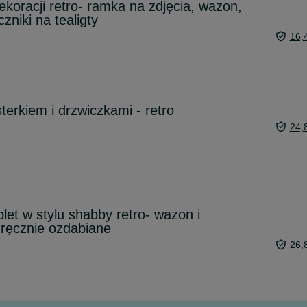
ekoracji retro- ramka na zdjęcia, wazon,
zniki na tealigty
16,
sterkiem i drzwiczkami - retro
24,
et w stylu shabby retro- wazon i
 ręcznie ozdabiane
26,