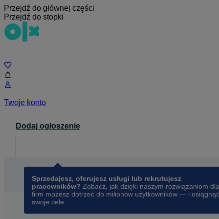
Przejdź do głównej części
Przejdź do stopki
Czat
Twoje konto
Dodaj ogłoszenie
Dla biznesu
opens in a new tab
Sprzedajesz, oferujesz usługi lub rekrutujesz
pracowników?
Zobacz, jak dzięki naszym rozwiązaniom dl
firm możesz dotrzeć do milionów użytkowników — i osiągną
swoje cele.