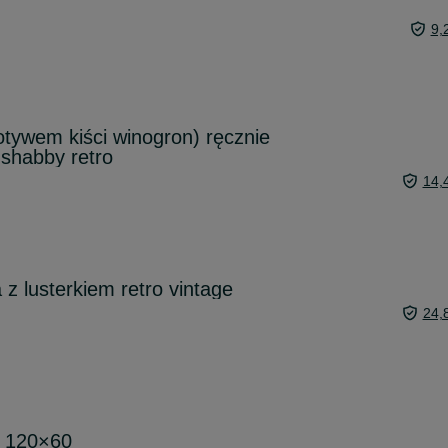
9,
otywem kiści winogron) ręcznie
 shabby retro
14,
a z lusterkiem retro vintage
24,
e 120×60