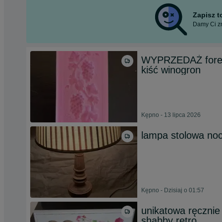
Zapisz 
Damy Ci zn
WYPRZEDAŻ foremk
kiść winogron
Kępno - 13 lipca 2026
lampa stolowa noc
Kępno - Dzisiaj o 01:57
unikatowa ręcznie
shabby retro