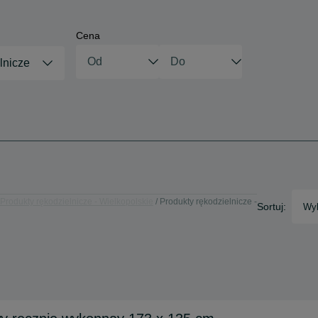
Cena
lnicze
Produkty rękodzielnicze - Wielkopolskie
Produkty rękodzielnicze -
Sortuj:
Wyb