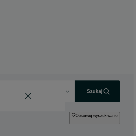
Odległość
+0 km
Szukaj
Obserwuj wyszukiwanie