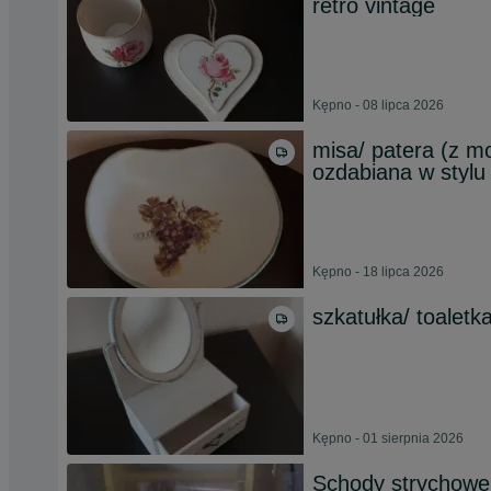
retro vintage
Kępno - 08 lipca 2026
misa/ patera (z m
ozdabiana w stylu
Kępno - 18 lipca 2026
szkatułka/ toaletk
Kępno - 01 sierpnia 2026
Schody strychow