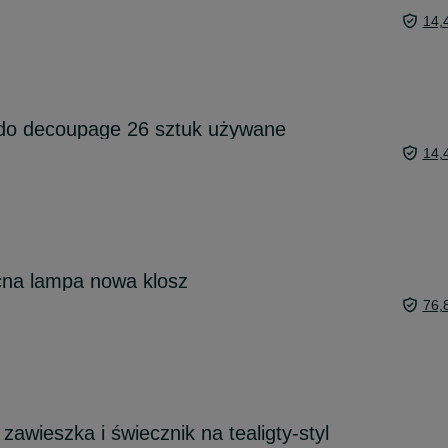
14,
 do decoupage 26 sztuk używane
14,
cna lampa nowa klosz
76,
zawieszka i świecznik na tealigty-styl