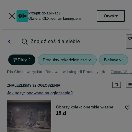
Przejdź do aplikacji
Otwórz
Otwieraj OLX jednym tapnięciem
Znajdź coś dla siebie
Filtry
·
2
Produkty rękodzielnicze
Bielawa
Dla Ciebie wszystko - Bielawa - w kategorii Produkty rękodzielnicze
Zobacz Więc
ZNALEŹLIŚMY 92 OGŁOSZENIA
Jak pozycjonowane są ogłoszenia?
Obrazy kolekcjonerskie własne.
18 zł