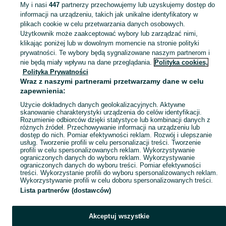
My i nasi
447
partnerzy przechowujemy lub uzyskujemy dostęp do
informacji na urządzeniu, takich jak unikalne identyfikatory w
KATEGORIA
plikach cookie w celu przetwarzania danych osobowych.
Użytkownik może zaakceptować wybory lub zarządzać nimi,
klikając poniżej lub w dowolnym momencie na stronie polityki
Skorzystaj z największego serwisu ogłoszeniowego - Bielawa i okolice! - kupuj lub sprzedawaj jeszcze wygodniej w kategorii Produkty rękodzielnicze!
Zobacz Więc
prywatności. Te wybory będą sygnalizowane naszym partnerom i
nie będą miały wpływu na dane przeglądania.
Polityka cookies,
Mapa kategorii
Polityka Prywatności
Mapa miejscowości
Wraz z naszymi partnerami przetwarzamy dane w celu
zapewnienia:
Mapa ministron
Użycie dokładnych danych geolokalizacyjnych. Aktywne
Popularne wyszukiwania
skanowanie charakterystyki urządzenia do celów identyfikacji.
Rozumienie odbiorców dzięki statystyce lub kombinacji danych z
różnych źródeł. Przechowywanie informacji na urządzeniu lub
dostęp do nich. Pomiar efektywności reklam. Rozwój i ulepszanie
usług. Tworzenie profili w celu personalizacji treści. Tworzenie
profili w celu spersonalizowanych reklam. Wykorzystywanie
ograniczonych danych do wyboru reklam. Wykorzystywanie
ograniczonych danych do wyboru treści. Pomiar efektywności
treści. Wykorzystanie profili do wyboru spersonalizowanych reklam.
Wykorzystywanie profili w celu doboru spersonalizowanych treści.
Lista partnerów (dostawców)
Akceptuj wszystkie