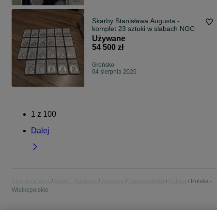
Skarby Stanisława Augusta -
komplet 23 sztuki w slabach NGC
Używane
54 500 zł
Grońsko
04 sierpnia 2026
1
z
100
Dalej
Strona główna
Antyki i Kolekcje
Kolekcje
Numizmatyka
Polska
Polska -
Wielkopolskie
POLSKA » WIELKOPOLSKIE