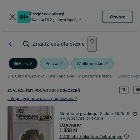
Przejdź do aplikacji
Otwórz
Otwieraj OLX jednym tapnięciem
Znajdź coś dla siebie
Filtry
·
2
Polska
Wielkopolskie
Dla Ciebie wszystko - Wielkopolskie - w kategorii Polska
Zobacz Więc
ZNALEŹLIŚMY
PONAD
1 000 OGŁOSZEŃ
Jak pozycjonowane są ogłoszenia?
Moneta w gradingu: 2 złote 1925, II
Dostawa gratis
RP, NGC AU DETAILS
Używane
1 350 zł
1 400 zł z Pakietem Ochronnym