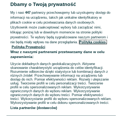
Dbamy o Twoją prywatność
My i nasi
447
partnerzy przechowujemy lub uzyskujemy dostęp do
KATEGORIA
informacji na urządzeniu, takich jak unikalne identyfikatory w
plikach cookie w celu przetwarzania danych osobowych.
Skorzystaj z największego serwisu ogłoszeniowego - Wielkopolskie i okolice! - kupuj lub sprzedawaj jeszcze wygodniej w kategorii Polska!
Zobacz Więc
Użytkownik może zaakceptować wybory lub zarządzać nimi,
klikając poniżej lub w dowolnym momencie na stronie polityki
prywatności. Te wybory będą sygnalizowane naszym partnerom i
Mapa kategorii
nie będą miały wpływu na dane przeglądania.
Polityka cookies,
Mapa miejscowości
Polityka Prywatności
Mapa ministron
Wraz z naszymi partnerami przetwarzamy dane w celu
zapewnienia:
Popularne wyszukiwania
Użycie dokładnych danych geolokalizacyjnych. Aktywne
skanowanie charakterystyki urządzenia do celów identyfikacji.
Rozumienie odbiorców dzięki statystyce lub kombinacji danych z
różnych źródeł. Przechowywanie informacji na urządzeniu lub
dostęp do nich. Pomiar efektywności reklam. Rozwój i ulepszanie
usług. Tworzenie profili w celu personalizacji treści. Tworzenie
profili w celu spersonalizowanych reklam. Wykorzystywanie
ograniczonych danych do wyboru reklam. Wykorzystywanie
ograniczonych danych do wyboru treści. Pomiar efektywności
treści. Wykorzystanie profili do wyboru spersonalizowanych reklam.
Wykorzystywanie profili w celu doboru spersonalizowanych treści.
Lista partnerów (dostawców)