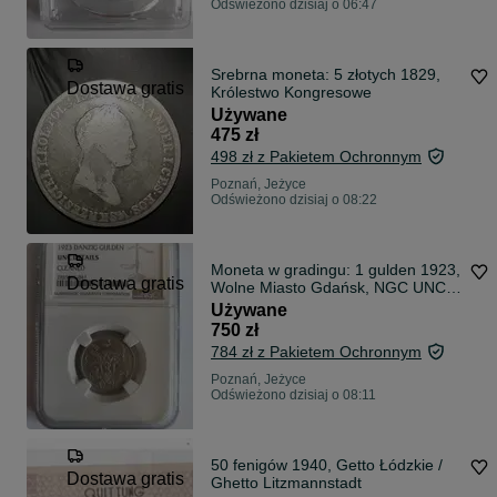
Odświeżono dzisiaj o 06:47
Srebrna moneta: 5 złotych 1829,
Dostawa gratis
Królestwo Kongresowe
Używane
475 zł
498 zł z Pakietem Ochronnym
Poznań, Jeżyce
Odświeżono dzisiaj o 08:22
Moneta w gradingu: 1 gulden 1923,
Dostawa gratis
Wolne Miasto Gdańsk, NGC UNC
DETAILS
Używane
750 zł
784 zł z Pakietem Ochronnym
Poznań, Jeżyce
Odświeżono dzisiaj o 08:11
50 fenigów 1940, Getto Łódzkie /
Dostawa gratis
Ghetto Litzmannstadt