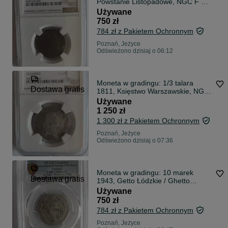
Powstanie Listopadowe, NGC F 15
BN
Używane
750 zł
784 zł z Pakietem Ochronnym
Poznań, Jeżyce
Odświeżono dzisiaj o 06:12
Moneta w gradingu: 1/3 talara
Dostawa gratis
1811, Księstwo Warszawskie, NGC
VF DETAILS
Używane
1 250 zł
1 300 zł z Pakietem Ochronnym
Poznań, Jeżyce
Odświeżono dzisiaj o 07:36
Moneta w gradingu: 10 marek
Dostawa gratis
1943, Getto Łódzkie / Ghetto
Litzmannstadt, PCGS UNC Detail
Używane
(Env. Damage)
750 zł
784 zł z Pakietem Ochronnym
Poznań, Jeżyce