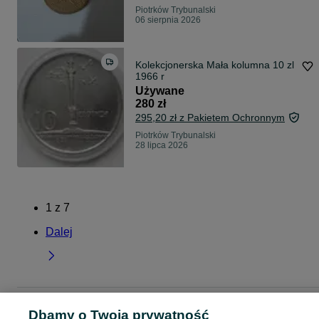
Piotrków Trybunalski
06 sierpnia 2026
Kolekcjonerska Mała kolumna 10 zl
1966 r
Używane
280 zł
295,20 zł z Pakietem Ochronnym
Piotrków Trybunalski
28 lipca 2026
1
z
7
Dalej
Strona główna
Antyki i Kolekcje
Kolekcje
Numizmatyka
Polska
Polska -
Dbamy o Twoją prywatność