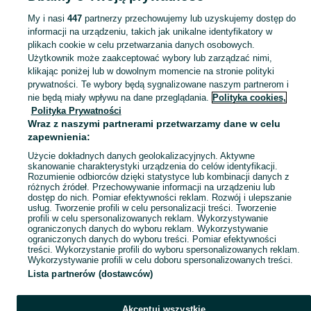
Łódzkie
Polska - Piotrków Trybunalski
My i nasi
447
partnerzy przechowujemy lub uzyskujemy dostęp do
informacji na urządzeniu, takich jak unikalne identyfikatory w
KATEGORIA
plikach cookie w celu przetwarzania danych osobowych.
Użytkownik może zaakceptować wybory lub zarządzać nimi,
Skorzystaj z największego serwisu ogłoszeniowego - Piotrków Trybunalski i okolice! - kupuj lub sprzedawaj jeszcze wygodniej w kategorii Polska!
Zobacz Więc
klikając poniżej lub w dowolnym momencie na stronie polityki
prywatności. Te wybory będą sygnalizowane naszym partnerom i
nie będą miały wpływu na dane przeglądania.
Polityka cookies,
Mapa kategorii
Polityka Prywatności
Mapa miejscowości
Wraz z naszymi partnerami przetwarzamy dane w celu
zapewnienia:
Mapa ministron
Użycie dokładnych danych geolokalizacyjnych. Aktywne
Popularne wyszukiwania
skanowanie charakterystyki urządzenia do celów identyfikacji.
Rozumienie odbiorców dzięki statystyce lub kombinacji danych z
różnych źródeł. Przechowywanie informacji na urządzeniu lub
dostęp do nich. Pomiar efektywności reklam. Rozwój i ulepszanie
usług. Tworzenie profili w celu personalizacji treści. Tworzenie
profili w celu spersonalizowanych reklam. Wykorzystywanie
ograniczonych danych do wyboru reklam. Wykorzystywanie
ograniczonych danych do wyboru treści. Pomiar efektywności
treści. Wykorzystanie profili do wyboru spersonalizowanych reklam.
Wykorzystywanie profili w celu doboru spersonalizowanych treści.
Lista partnerów (dostawców)
Akceptuj wszystkie