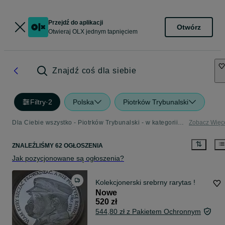
Przejdź do aplikacji
Otwórz
Otwieraj OLX jednym tapnięciem
Znajdź coś dla siebie
Filtry
·
2
Polska
Piotrków Trybunalski
Dla Ciebie wszystko - Piotrków Trybunalski - w kategorii Polska
Zobacz Więc
ZNALEŹLIŚMY 62 OGŁOSZENIA
Jak pozycjonowane są ogłoszenia?
Kolekcjonerski srebrny rarytas !
Nowe
520 zł
544,80 zł z Pakietem Ochronnym