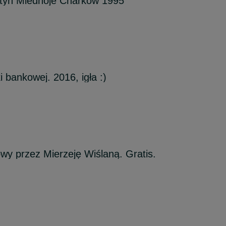
atyń Miednoje Charków 1995
 bankowej. 2016, igła :)
owy przez Mierzeję Wiślaną. Gratis.