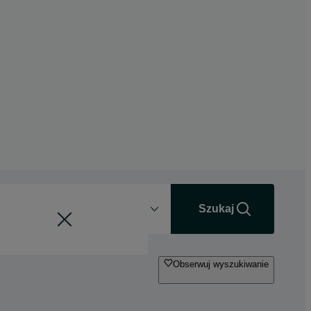
Odległość
+0 km
Szukaj
Obserwuj wyszukiwanie