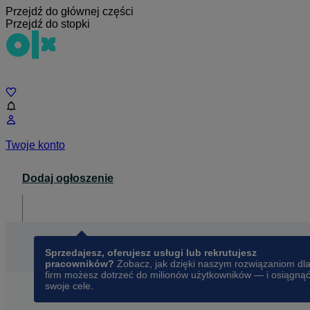
Przejdź do głównej części
Przejdź do stopki
Czat
Twoje konto
Dodaj ogłoszenie
Dla biznesu
opens in a new tab
Sprzedajesz, oferujesz usługi lub rekrutujesz
pracowników?
Zobacz, jak dzięki naszym rozwiązaniom dl
firm możesz dotrzeć do milionów użytkowników — i osiągną
swoje cele.