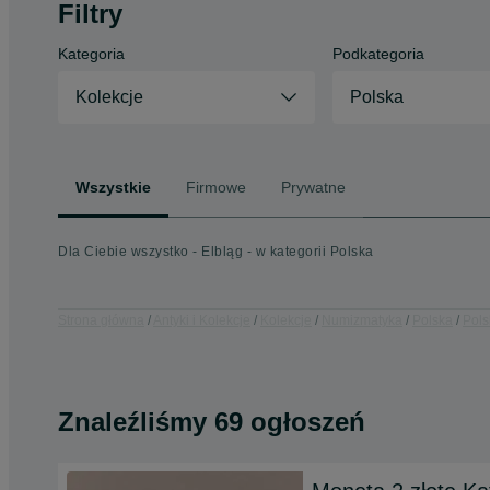
Filtry
Kategoria
Podkategoria
Kolekcje
Polska
Wszystkie
Firmowe
Prywatne
Dla Ciebie wszystko - Elbląg - w kategorii Polska
Strona główna
Antyki i Kolekcje
Kolekcje
Numizmatyka
Polska
Pols
Znaleźliśmy 69 ogłoszeń