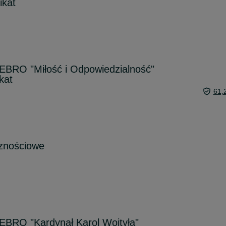
ikat
BRO "Miłość i Odpowiedzialność"
kat
61,
cznościowe
BRO "Kardynał Karol Wojtyła"