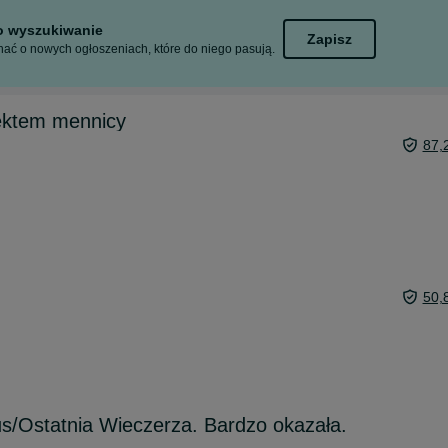
to wyszukiwanie
Zapisz
ać o nowych ogłoszeniach, które do niego pasują.
fektem mennicy
87,
50,
s/Ostatnia Wieczerza. Bardzo okazała.