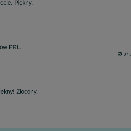
ocie. Piękny.
sów PRL.
97,
iękny! Złocony.