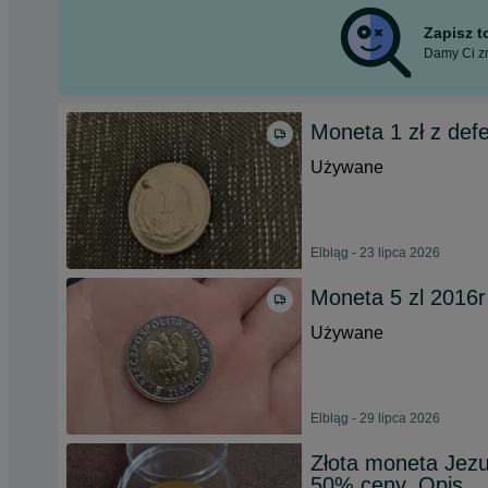
Zapisz 
Damy Ci zn
Moneta 1 zł z de
Używane
Elbląg - 23 lipca 2026
Moneta 5 zl 2016r
Używane
Elbląg - 29 lipca 2026
Złota moneta Jezu
50% ceny. Opis.