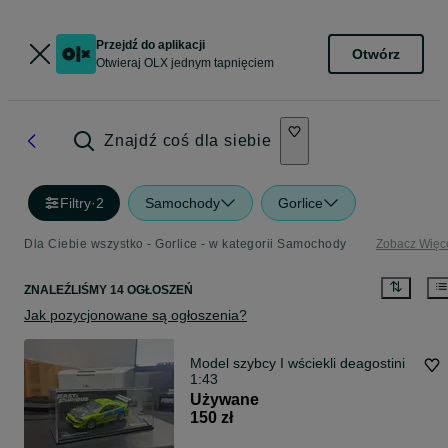
Przejdź do aplikacji
Otwórz
Otwieraj OLX jednym tapnięciem
Znajdź coś dla siebie
Filtry
·
2
Samochody
Gorlice
Dla Ciebie wszystko - Gorlice - w kategorii Samochody
Zobacz Więc
ZNALEŹLIŚMY 14 OGŁOSZEŃ
Jak pozycjonowane są ogłoszenia?
Model szybcy I wściekli deagostini
1:43
Używane
150 zł