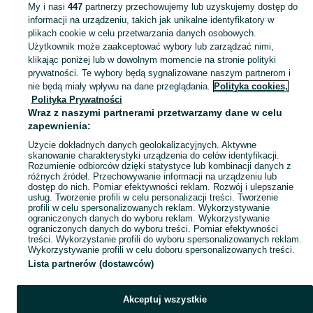
My i nasi
447
partnerzy przechowujemy lub uzyskujemy dostęp do
informacji na urządzeniu, takich jak unikalne identyfikatory w
KATEGORIA
plikach cookie w celu przetwarzania danych osobowych.
Użytkownik może zaakceptować wybory lub zarządzać nimi,
klikając poniżej lub w dowolnym momencie na stronie polityki
Skorzystaj z największego serwisu ogłoszeniowego - Gorlice i okolice! - kupuj lub sprzedawaj jeszcze wygodniej w kategorii Samochody!
Zobacz Więc
prywatności. Te wybory będą sygnalizowane naszym partnerom i
nie będą miały wpływu na dane przeglądania.
Polityka cookies,
Mapa kategorii
Polityka Prywatności
Mapa miejscowości
Wraz z naszymi partnerami przetwarzamy dane w celu
zapewnienia:
Mapa ministron
Użycie dokładnych danych geolokalizacyjnych. Aktywne
Popularne wyszukiwania
skanowanie charakterystyki urządzenia do celów identyfikacji.
Rozumienie odbiorców dzięki statystyce lub kombinacji danych z
różnych źródeł. Przechowywanie informacji na urządzeniu lub
dostęp do nich. Pomiar efektywności reklam. Rozwój i ulepszanie
usług. Tworzenie profili w celu personalizacji treści. Tworzenie
profili w celu spersonalizowanych reklam. Wykorzystywanie
ograniczonych danych do wyboru reklam. Wykorzystywanie
ograniczonych danych do wyboru treści. Pomiar efektywności
treści. Wykorzystanie profili do wyboru spersonalizowanych reklam.
Wykorzystywanie profili w celu doboru spersonalizowanych treści.
Lista partnerów (dostawców)
Akceptuj wszystkie