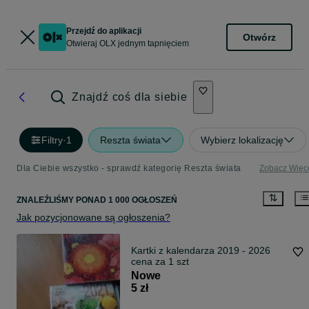
Przejdź do aplikacji
Otwórz
Otwieraj OLX jednym tapnięciem
Znajdź coś dla siebie
Filtry
·
1
Reszta świata
Wybierz lokalizację
Dla Ciebie wszystko - sprawdź kategorię Reszta świata
Zobacz Więc
ZNALEŹLIŚMY
PONAD
1 000 OGŁOSZEŃ
Jak pozycjonowane są ogłoszenia?
Kartki z kalendarza 2019 - 2026
cena za 1 szt
Nowe
5 zł