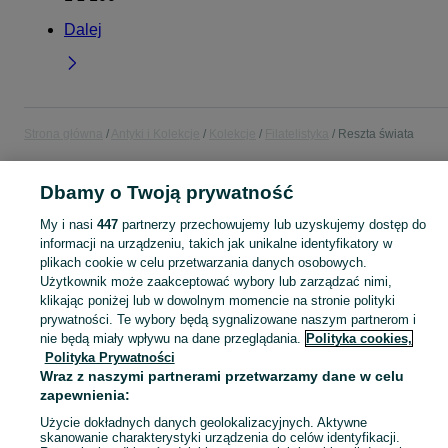
Dalej
Strona główna
Antyki i Kolekcje
Kolekcje
Filatelistyka
Reszta świata
POLSKA
Dbamy o Twoją prywatność
My i nasi
447
partnerzy przechowujemy lub uzyskujemy dostęp do
KATEGORIA
informacji na urządzeniu, takich jak unikalne identyfikatory w
plikach cookie w celu przetwarzania danych osobowych.
Użytkownik może zaakceptować wybory lub zarządzać nimi,
Skorzystaj z największego serwisu ogłoszeniowego w Polsce. Kupuj to, czego pragniesz i sprzedawaj to, czego już nie potrzebujesz w kategorii Reszta świata!
Zobacz Więc
klikając poniżej lub w dowolnym momencie na stronie polityki
prywatności. Te wybory będą sygnalizowane naszym partnerom i
Mapa kategorii
nie będą miały wpływu na dane przeglądania.
Polityka cookies,
Polityka Prywatności
Mapa miejscowości
Wraz z naszymi partnerami przetwarzamy dane w celu
Mapa ministron
zapewnienia:
Popularne wyszukiwania
Użycie dokładnych danych geolokalizacyjnych. Aktywne
skanowanie charakterystyki urządzenia do celów identyfikacji.