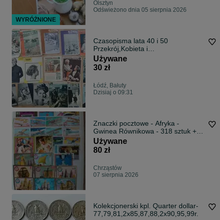
Olsztyn
Odświeżono dnia 05 sierpnia 2026
WYRÓŻNIONE
Czasopisma lata 40 i 50
Przekrój,Kobieta i
życie,Przyjaciółka,Panorama
Używane
30 zł
Łódź, Bałuty
Dzisiaj o 09:31
Znaczki pocztowe - Afryka -
Gwinea Równikowa - 318 sztuk +
klaser.
Używane
80 zł
Chrząstów
07 sierpnia 2026
Kolekcjonerski kpl. Quarter dollar-
77,79,81,2x85,87,88,2x90,95,99r.