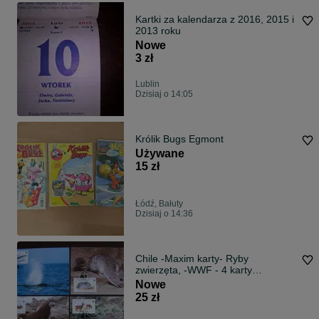
Kartki za kalendarza z 2016, 2015 i
2013 roku
Nowe
3 zł
Lublin
Dzisiaj o 14:05
Królik Bugs Egmont
Używane
15 zł
Łódź, Bałuty
Dzisiaj o 14:36
Chile -Maxim karty- Ryby
zwierzęta, -WWF - 4 karty
pocztowe ze znaczkami
Nowe
25 zł