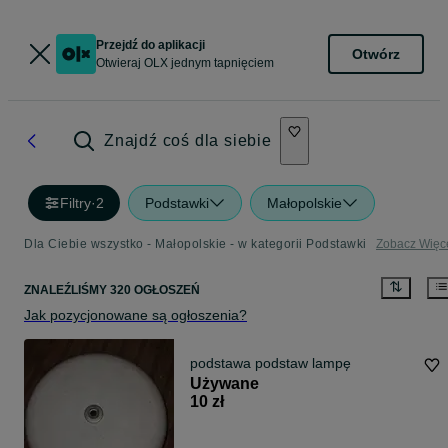
Przejdź do aplikacji
Otwórz
Otwieraj OLX jednym tapnięciem
Znajdź coś dla siebie
Filtry
·
2
Podstawki
Małopolskie
Dla Ciebie wszystko - Małopolskie - w kategorii Podstawki
Zobacz Więc
ZNALEŹLIŚMY 320 OGŁOSZEŃ
Jak pozycjonowane są ogłoszenia?
podstawa podstaw lampę
Używane
10 zł