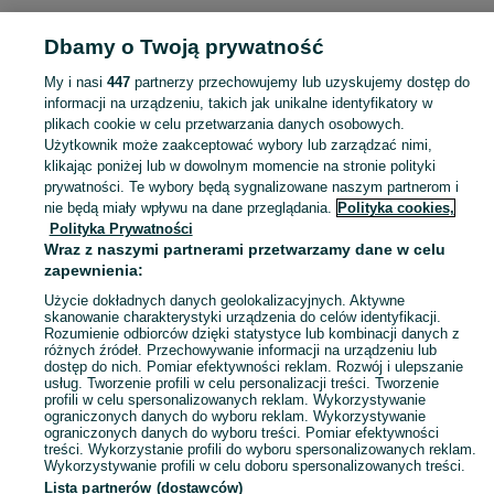
Dbamy o Twoją prywatność
POLSKA » MAŁOPOLSKIE
My i nasi
447
partnerzy przechowujemy lub uzyskujemy dostęp do
informacji na urządzeniu, takich jak unikalne identyfikatory w
KATEGORIA
plikach cookie w celu przetwarzania danych osobowych.
Użytkownik może zaakceptować wybory lub zarządzać nimi,
Skorzystaj z największego serwisu ogłoszeniowego - Małopolskie i okolice! - kupuj lub sprzedawaj jeszcze wygodniej w kategorii Podstawki!
Zobacz Więc
klikając poniżej lub w dowolnym momencie na stronie polityki
prywatności. Te wybory będą sygnalizowane naszym partnerom i
nie będą miały wpływu na dane przeglądania.
Polityka cookies,
Mapa kategorii
Polityka Prywatności
Mapa miejscowości
Wraz z naszymi partnerami przetwarzamy dane w celu
zapewnienia:
Mapa ministron
Użycie dokładnych danych geolokalizacyjnych. Aktywne
Popularne wyszukiwania
skanowanie charakterystyki urządzenia do celów identyfikacji.
Rozumienie odbiorców dzięki statystyce lub kombinacji danych z
różnych źródeł. Przechowywanie informacji na urządzeniu lub
dostęp do nich. Pomiar efektywności reklam. Rozwój i ulepszanie
usług. Tworzenie profili w celu personalizacji treści. Tworzenie
profili w celu spersonalizowanych reklam. Wykorzystywanie
ograniczonych danych do wyboru reklam. Wykorzystywanie
ograniczonych danych do wyboru treści. Pomiar efektywności
treści. Wykorzystanie profili do wyboru spersonalizowanych reklam.
Wykorzystywanie profili w celu doboru spersonalizowanych treści.
Lista partnerów (dostawców)