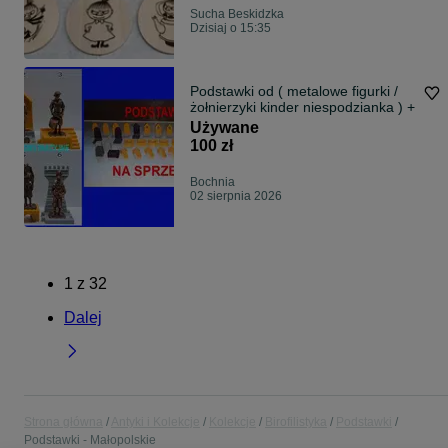
Sucha Beskidzka
Dzisiaj o 15:35
Podstawki od ( metalowe figurki /
żołnierzyki kinder niespodzianka ) +
Używane
100 zł
Bochnia
02 sierpnia 2026
1
z
32
Dalej
Strona główna
Antyki i Kolekcje
Kolekcje
Birofilistyka
Podstawki
Podstawki - Małopolskie