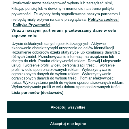
Skorzystaj z największego serwisu ogłoszeniowego w Polsce. Kupuj to, czego pragniesz i sprzedawaj to, czego już nie potrzebujesz w kategorii Pozostałe!
Zobacz Więc
Użytkownik może zaakceptować wybory lub zarządzać nimi,
klikając poniżej lub w dowolnym momencie na stronie polityki
prywatności. Te wybory będą sygnalizowane naszym partnerom i
Mapa kategorii
nie będą miały wpływu na dane przeglądania.
Polityka cookies,
Mapa miejscowości
Polityka Prywatności
Wraz z naszymi partnerami przetwarzamy dane w celu
Mapa ministron
zapewnienia:
Popularne wyszukiwania
Użycie dokładnych danych geolokalizacyjnych. Aktywne
skanowanie charakterystyki urządzenia do celów identyfikacji.
Rozumienie odbiorców dzięki statystyce lub kombinacji danych z
różnych źródeł. Przechowywanie informacji na urządzeniu lub
dostęp do nich. Pomiar efektywności reklam. Rozwój i ulepszanie
usług. Tworzenie profili w celu personalizacji treści. Tworzenie
profili w celu spersonalizowanych reklam. Wykorzystywanie
ograniczonych danych do wyboru reklam. Wykorzystywanie
ograniczonych danych do wyboru treści. Pomiar efektywności
treści. Wykorzystanie profili do wyboru spersonalizowanych reklam.
Wykorzystywanie profili w celu doboru spersonalizowanych treści.
Lista partnerów (dostawców)
Akceptuj wszystkie
Akceptuj niezbędne