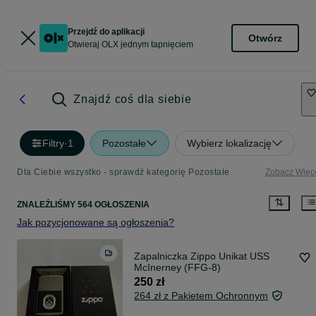
Przejdź do aplikacji
Otwórz
Otwieraj OLX jednym tapnięciem
Znajdź coś dla siebie
Filtry
·
1
Pozostałe
Wybierz lokalizację
Dla Ciebie wszystko - sprawdź kategorię Pozostałe
Zobacz Więc
ZNALEŹLIŚMY 564 OGŁOSZENIA
Jak pozycjonowane są ogłoszenia?
Zapalniczka Zippo Unikat USS
McInerney (FFG-8)
250 zł
264 zł z Pakietem Ochronnym