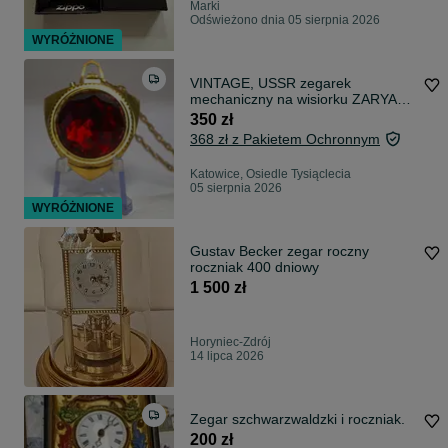
Marki
Odświeżono dnia 05 sierpnia 2026
WYRÓŻNIONE
VINTAGE, USSR zegarek
mechaniczny na wisiorku ZARYA
21 jewels gold, AU
350 zł
368 zł z Pakietem Ochronnym
Katowice, Osiedle Tysiąclecia
05 sierpnia 2026
WYRÓŻNIONE
Gustav Becker zegar roczny
roczniak 400 dniowy
1 500 zł
Horyniec-Zdrój
14 lipca 2026
Zegar szchwarzwaldzki i roczniak.
200 zł