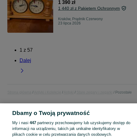
1 390 zł
1 440 zł z Pakietem Ochronnym
Kraków, Prądnik Czerwony
23 lipca 2026
1
z
57
Dalej
Strona główna
Antyki i Kolekcje
Antyki
Stare zegary i zegarki
Pozostałe
POLSKA
Dbamy o Twoją prywatność
My i nasi
447
partnerzy przechowujemy lub uzyskujemy dostęp do
KATEGORIA
informacji na urządzeniu, takich jak unikalne identyfikatory w
plikach cookie w celu przetwarzania danych osobowych.