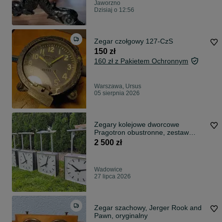
Jaworzno
Dzisiaj o 12:56
Zegar czołgowy 127-CzS
150 zł
160 zł z Pakietem Ochronnym
Warszawa, Ursus
05 sierpnia 2026
Zegary kolejowe dworcowe
Pragotron obustronne, zestaw
7szt., jak PKP !
2 500 zł
Wadowice
27 lipca 2026
Zegar szachowy, Jerger Rook and
Pawn, oryginalny