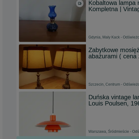
Kobaltowa lampa n
Kompletna | Vinta
Gdynia, Mały Kack - Odświeżo
Zabytkowe mosięż
abażurami ( cena 
Szczecin, Centrum - Odświeżo
Duńska vintage la
Louis Poulsen, 19
Warszawa, Śródmieście - Odśw