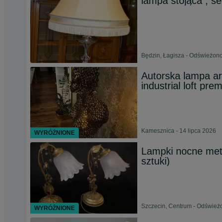
lampa stojąca , se
Będzin, Łagisza - Odświeżono
Autorska lampa ar
industrial loft pre
Kamesznica - 14 lipca 2026
WYRÓŻNIONE
Lampki nocne meta
sztuki)
Szczecin, Centrum - Odświeżo
WYRÓŻNIONE