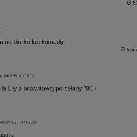
5
3
a na biurko lub komodę.
555,
żono dzisiaj o 18:13
a Lily z biskwitowej porcelany "86 r
no dnia 25 lipca 2026
stria