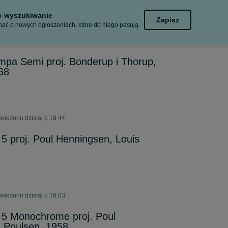
to wyszukiwanie
Zapisz
ać o nowych ogłoszeniach, które do niego pasują.
mpa Semi proj. Bonderup i Thorup,
68
ieżono dzisiaj o 19:44
 proj. Poul Henningsen, Louis
ieżono dzisiaj o 16:03
5 Monochrome proj. Poul
 Poulsen, 1958