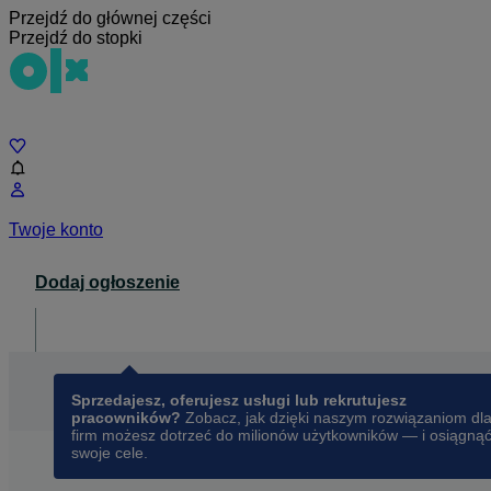
Przejdź do głównej części
Przejdź do stopki
Czat
Twoje konto
Dodaj ogłoszenie
Dla biznesu
opens in a new tab
Sprzedajesz, oferujesz usługi lub rekrutujesz
pracowników?
Zobacz, jak dzięki naszym rozwiązaniom dl
firm możesz dotrzeć do milionów użytkowników — i osiągną
swoje cele.