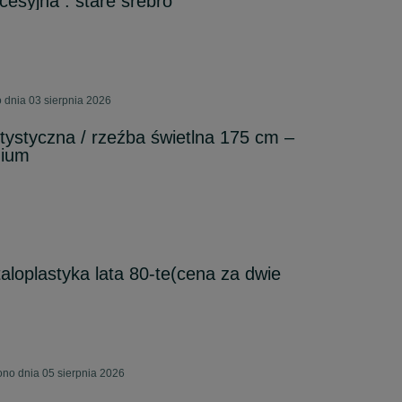
cesyjna . stare srebro
 dnia 03 sierpnia 2026
tystyczna / rzeźba świetlna 175 cm –
mium
loplastyka lata 80-te(cena za dwie
no dnia 05 sierpnia 2026