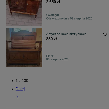
Renowacji.
2 650 zł
Swarzędz
Odświeżono dnia 09 sierpnia 2026
Antyczna ława skrzyniowa
850 zł
Płock
06 sierpnia 2026
1
z
100
Dalej