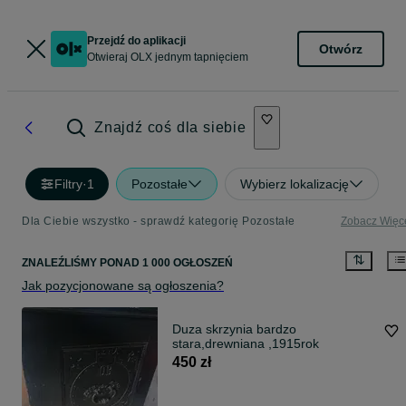
Przejdź do aplikacji
Otwórz
Otwieraj OLX jednym tapnięciem
Znajdź coś dla siebie
Filtry
·
1
Pozostałe
Wybierz lokalizację
Dla Ciebie wszystko - sprawdź kategorię Pozostałe
Zobacz Więc
ZNALEŹLIŚMY
PONAD
1 000 OGŁOSZEŃ
Jak pozycjonowane są ogłoszenia?
Duza skrzynia bardzo
stara,drewniana ,1915rok
450 zł