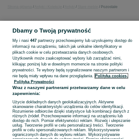
Strona główna
Antyki i Kolekcje
Antyki
Stare meble
Pozostałe
POLSKA
Dbamy o Twoją prywatność
KATEGORIA
My i nasi
447
partnerzy przechowujemy lub uzyskujemy dostęp do
informacji na urządzeniu, takich jak unikalne identyfikatory w
plikach cookie w celu przetwarzania danych osobowych.
Skorzystaj z największego serwisu ogłoszeniowego w Polsce. Kupuj to, czego pragniesz i sprzedawaj to, czego już nie potrzebujesz w kategorii Pozostałe!
Zobacz Więc
Użytkownik może zaakceptować wybory lub zarządzać nimi,
klikając poniżej lub w dowolnym momencie na stronie polityki
Mapa kategorii
prywatności. Te wybory będą sygnalizowane naszym partnerom i
nie będą miały wpływu na dane przeglądania.
Polityka cookies,
Mapa miejscowości
Polityka Prywatności
Mapa ministron
Wraz z naszymi partnerami przetwarzamy dane w celu
zapewnienia:
Popularne wyszukiwania
Użycie dokładnych danych geolokalizacyjnych. Aktywne
skanowanie charakterystyki urządzenia do celów identyfikacji.
Rozumienie odbiorców dzięki statystyce lub kombinacji danych z
różnych źródeł. Przechowywanie informacji na urządzeniu lub
dostęp do nich. Pomiar efektywności reklam. Rozwój i ulepszanie
usług. Tworzenie profili w celu personalizacji treści. Tworzenie
profili w celu spersonalizowanych reklam. Wykorzystywanie
ograniczonych danych do wyboru reklam. Wykorzystywanie