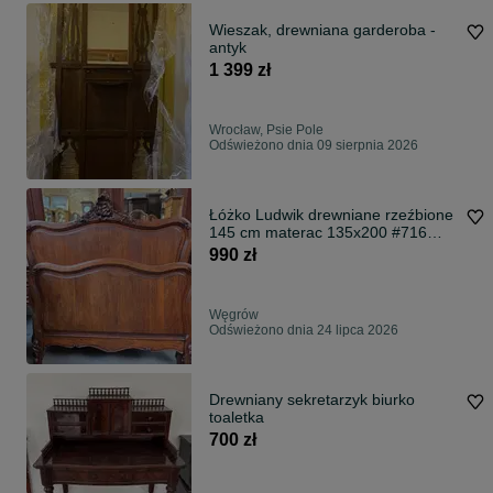
Wieszak, drewniana garderoba -
antyk
1 399 zł
Wrocław, Psie Pole
Odświeżono dnia 09 sierpnia 2026
Łóżko Ludwik drewniane rzeźbione
145 cm materac 135x200 #716
Stylowy Węgrów
990 zł
Węgrów
Odświeżono dnia 24 lipca 2026
Drewniany sekretarzyk biurko
toaletka
700 zł