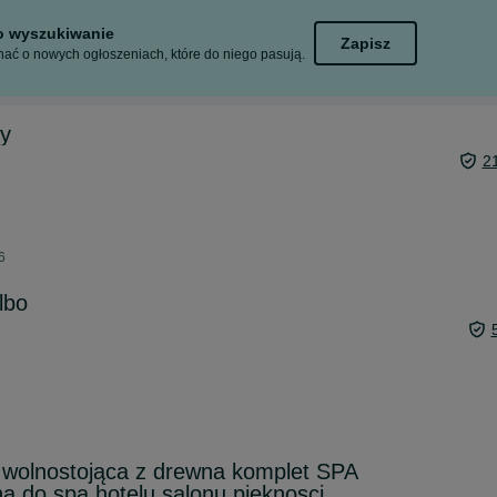
to wyszukiwanie
Zapisz
ać o nowych ogłoszeniach, które do niego pasują.
ny
2
6
lbo
wolnostojąca z drewna komplet SPA
a do spa hotelu salonu pięknosci