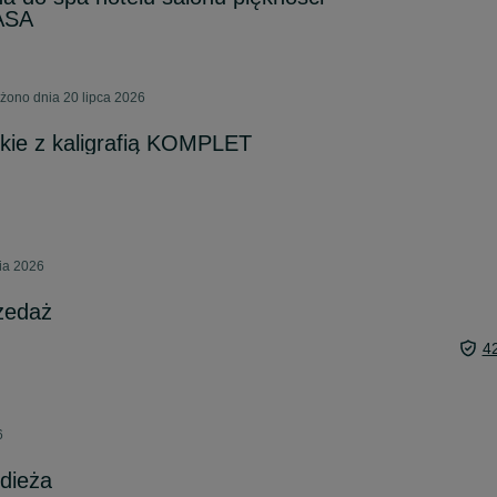
ASA
żono dnia 20 lipca 2026
kie z kaligrafią KOMPLET
nia 2026
rzedaż
4
6
dieża