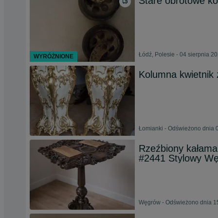
Stare obrotowe kół
Łódź, Polesie - 04 sierpnia 2
WYRÓŻNIONE
Kolumna kwietnik z
Łomianki - Odświeżono dnia 0
Rzeźbiony kałamar
#2441 Stylowy W
Węgrów - Odświeżono dnia 15