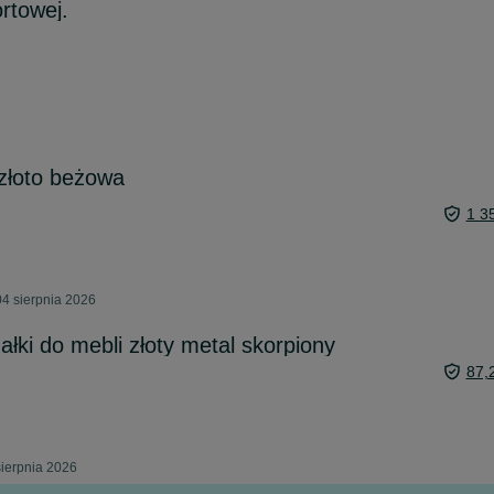
rtowej.
złoto beżowa
1 3
4 sierpnia 2026
łki do mebli złoty metal skorpiony
87,
sierpnia 2026