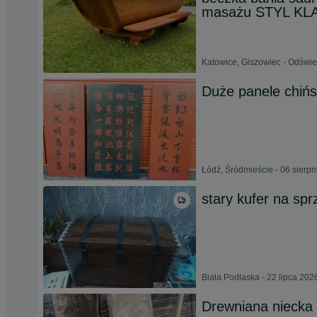
masażu STYL KL
Katowice, Giszowiec - Odświe
Duże panele chińs
Łódź, Śródmieście - 06 sierp
stary kufer na sp
Biała Podlaska - 22 lipca 202
Drewniana niecka 