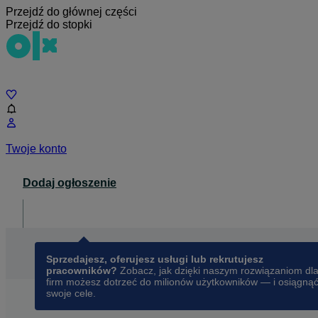
Przejdź do głównej części
Przejdź do stopki
Czat
Twoje konto
Dodaj ogłoszenie
Dla biznesu
opens in a new tab
Sprzedajesz, oferujesz usługi lub rekrutujesz
pracowników?
Zobacz, jak dzięki naszym rozwiązaniom dl
firm możesz dotrzeć do milionów użytkowników — i osiągną
swoje cele.