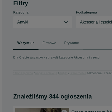
Filtry
Kategoria
Podkategoria
Antyki
Akcesoria i części
Wszystkie
Firmowe
Prywatne
Dla Ciebie wszystko - sprawdź kategorię Akcesoria i części
Strona główna
Antyki i Kolekcje
Antyki
Stare meble
Akcesoria i częśc
Znaleźliśmy 344 ogłoszenia