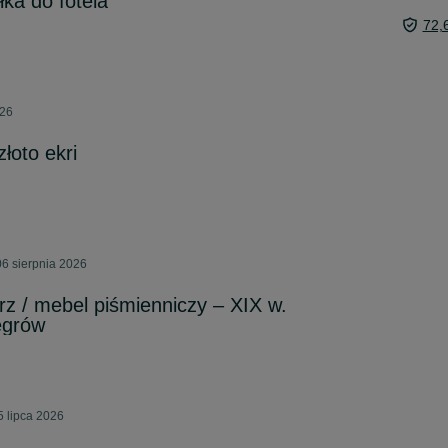
ka do fotela
72,
026
łoto ekri
6 sierpnia 2026
z / mebel piśmienniczy – XIX w.
ęgrów
 lipca 2026