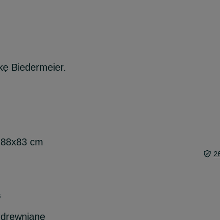
kę Biedermeier.
a 88x83 cm
2
6
 drewniane