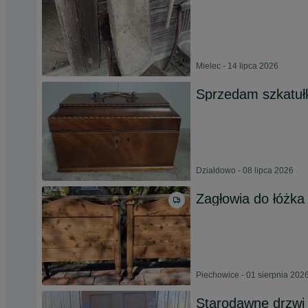
Mielec - 14 lipca 2026
Sprzedam szkatuł
Działdowo - 08 lipca 2026
Zagłowia do łóżk
Piechowice - 01 sierpnia 202
Starodawne drzwi