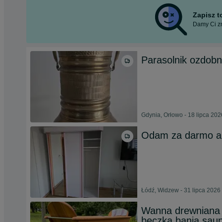
Zapisz 
Damy Ci zn
Parasolnik ozdob
Gdynia, Orłowo - 18 lipca 202
Odam za darmo a
Łódź, Widzew - 31 lipca 2026
Wanna drewniana 
beczka bania saun