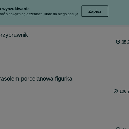
to wyszukiwanie
Zapisz
ać o nowych ogłoszeniach, które do niego pasują.
przyprawnik
35,
rasolem porcelanowa figurka
106,