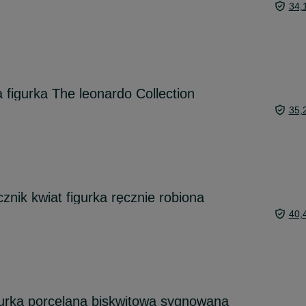
34,
figurka The leonardo Collection
35,
znik kwiat figurka ręcznie robiona
40,
gurka porcelana biskwitowa sygnowana