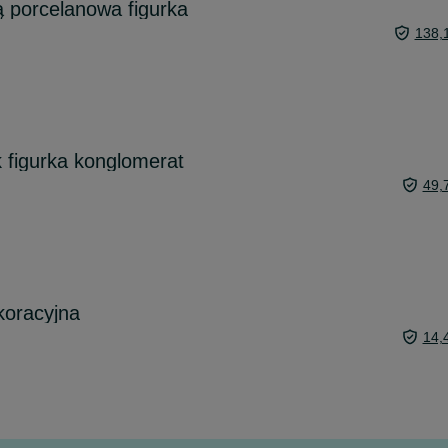
ą porcelanowa figurka
138,
 figurka konglomerat
49,
koracyjna
14,