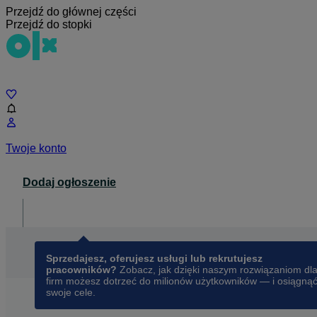
Przejdź do głównej części
Przejdź do stopki
Czat
Twoje konto
Dodaj ogłoszenie
Dla biznesu
opens in a new tab
Sprzedajesz, oferujesz usługi lub rekrutujesz
pracowników?
Zobacz, jak dzięki naszym rozwiązaniom dl
firm możesz dotrzeć do milionów użytkowników — i osiągną
swoje cele.