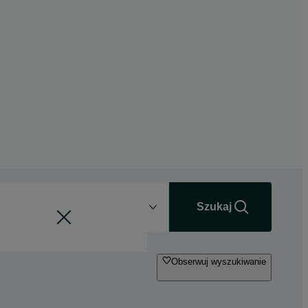
Odległość
+0 km
Szukaj
Obserwuj wyszukiwanie