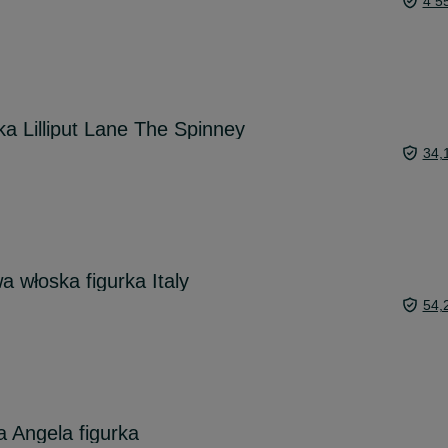
4 5
ka Lilliput Lane The Spinney
34,
 włoska figurka Italy
54,
 Angela figurka