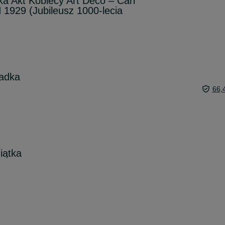
ka Akt Kobiecy Art Deco – Carl
1929 (Jubileusz 1000-lecia
iadka
66,
iątka