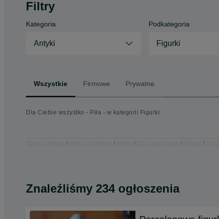
Filtry
Kategoria
Podkategoria
Antyki
Figurki
Wszystkie
Firmowe
Prywatne
Dla Ciebie wszystko - Piła - w kategorii Figurki
Strona główna
Antyki i Kolekcje
Antyki
Stara porcelana
Figurki
Figur
Znaleźliśmy 234 ogłoszenia