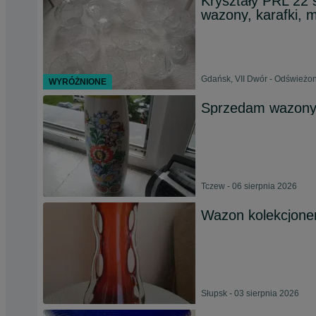
Kryształy PRL 22 s
wazony, karafki, m
Gdańsk, VII Dwór - Odświeżon
WYRÓŻNIONE
Sprzedam wazony
Tczew - 06 sierpnia 2026
Wazon kolekcjoner
Słupsk - 03 sierpnia 2026