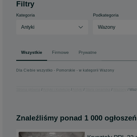
Filtry
Kategoria
Podkategoria
Antyki
Wazony
Wszystkie
Firmowe
Prywatne
Dla Ciebie wszystko - Pomorskie - w kategorii Wazony
Strona główna
Antyki i Kolekcje
Antyki
Stara ceramika
Wazony
Wazo
Znaleźliśmy
ponad
1 000 ogłoszeń