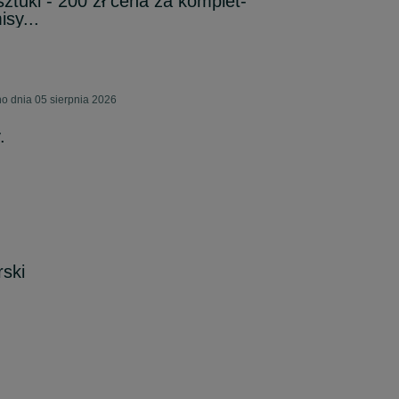
ztuki - 200 zł cena za komplet-
isy...
o dnia 05 sierpnia 2026
.
ski