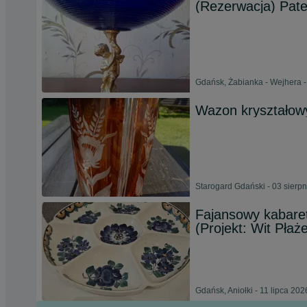
(Rezerwacja) Pate
Gdańsk, Żabianka - Wejhera - 
Wazon kryształow
Starogard Gdański - 03 sierp
Fajansowy kabare
(Projekt: Wit Płaż
Gdańsk, Aniołki - 11 lipca 202