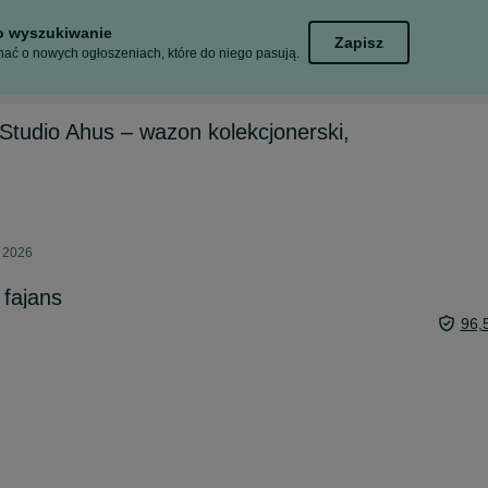
to wyszukiwanie
Zapisz
ać o nowych ogłoszeniach, które do niego pasują.
 Studio Ahus – wazon kolekcjonerski,
a 2026
fajans
96,