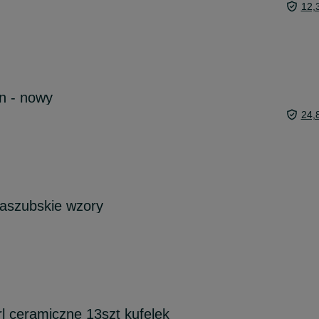
12,
n - nowy
24,
aszubskie wzory
l ceramiczne 13szt kufelek