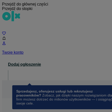
Przejdź do głównej części
Przejdź do stopki
Czat
Twoje konto
Dodaj ogłoszenie
Dla biznesu
opens in a new tab
Sprzedajesz, oferujesz usługi lub rekrutujesz
pracowników?
Zobacz, jak dzięki naszym rozwiązaniom dl
firm możesz dotrzeć do milionów użytkowników — i osiągną
swoje cele.