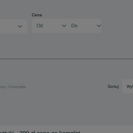
Cena
Sortuj:
Wyb
ny - Pomorskie