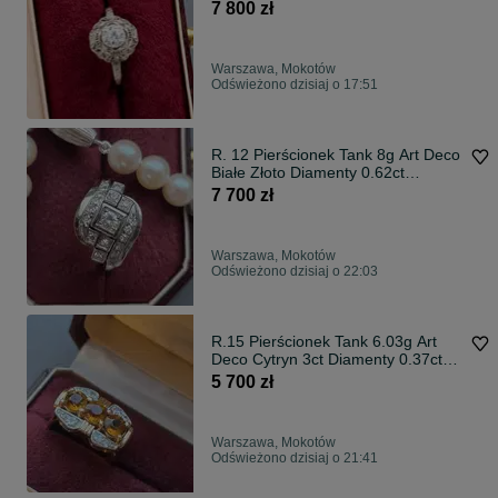
7 800 zł
Warszawa, Mokotów
Odświeżono dzisiaj o 17:51
R. 12 Pierścionek Tank 8g Art Deco
Białe Złoto Diamenty 0.62ct
WYCENA 11000 zł
7 700 zł
Warszawa, Mokotów
Odświeżono dzisiaj o 22:03
R.15 Pierścionek Tank 6.03g Art
Deco Cytryn 3ct Diamenty 0.37ct
WYCENA 8700
5 700 zł
Warszawa, Mokotów
Odświeżono dzisiaj o 21:41