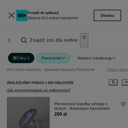
Przejdź do aplikacji
Otwórz
Otwieraj OLX jednym tapnięciem
Znajdź coś dla siebie
Filtry
·
1
Pierścionki
Wybierz lokalizację
Dla Ciebie wszystko - sprawdź kategorię Pierścionki
Zobacz Więc
ZNALEŹLIŚMY
PONAD
1 000 OGŁOSZEŃ
Jak pozycjonowane są ogłoszenia?
Pierścionek kopułka vintage z
dużym , fioletowym kamieniem.
200 zł