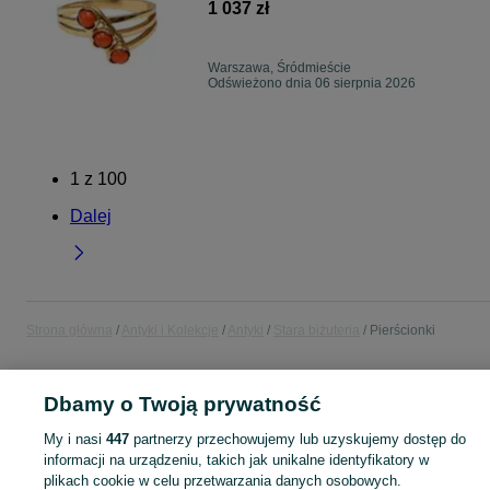
1 037 zł
Warszawa, Śródmieście
Odświeżono dnia 06 sierpnia 2026
1
z
100
Dalej
Strona główna
Antyki i Kolekcje
Antyki
Stara biżuteria
Pierścionki
POLSKA
Dbamy o Twoją prywatność
My i nasi
447
partnerzy przechowujemy lub uzyskujemy dostęp do
KATEGORIA
informacji na urządzeniu, takich jak unikalne identyfikatory w
plikach cookie w celu przetwarzania danych osobowych.