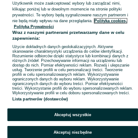
Skorzystaj z największego serwisu ogłoszeniowego w Polsce. Kupuj to, czego pragniesz i sprzedawaj to, czego już nie potrzebujesz w kategorii Pierścionki!
Zobacz Więc
Użytkownik może zaakceptować wybory lub zarządzać nimi,
klikając poniżej lub w dowolnym momencie na stronie polityki
prywatności. Te wybory będą sygnalizowane naszym partnerom i
Mapa kategorii
nie będą miały wpływu na dane przeglądania.
Polityka cookies,
Mapa miejscowości
Polityka Prywatności
Wraz z naszymi partnerami przetwarzamy dane w celu
Mapa ministron
zapewnienia:
Popularne wyszukiwania
Użycie dokładnych danych geolokalizacyjnych. Aktywne
skanowanie charakterystyki urządzenia do celów identyfikacji.
Rozumienie odbiorców dzięki statystyce lub kombinacji danych z
różnych źródeł. Przechowywanie informacji na urządzeniu lub
dostęp do nich. Pomiar efektywności reklam. Rozwój i ulepszanie
usług. Tworzenie profili w celu personalizacji treści. Tworzenie
profili w celu spersonalizowanych reklam. Wykorzystywanie
ograniczonych danych do wyboru reklam. Wykorzystywanie
ograniczonych danych do wyboru treści. Pomiar efektywności
treści. Wykorzystanie profili do wyboru spersonalizowanych reklam.
Wykorzystywanie profili w celu doboru spersonalizowanych treści.
Lista partnerów (dostawców)
Akceptuj wszystkie
Akceptuj niezbędne