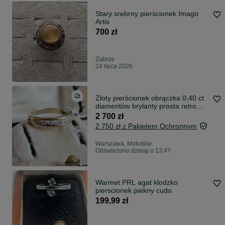
Stary srebrny pierścionek Imago
Artis
700 zł
Zabrze
24 lipca 2026
Złoty pierścionek obrączka 0,40 ct
diamentów brylanty prosta retro
biżuteria klasyczna r10
2 700 zł
2 750 zł z Pakietem Ochronnym
Warszawa, Mokotów
Odświeżono dzisiaj o 13:47
Warmet PRL agat klodzko
pierscionek piekny cudo
199,99 zł