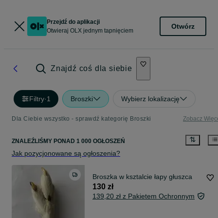
Przejdź do aplikacji
Otwórz
Otwieraj OLX jednym tapnięciem
Znajdź coś dla siebie
Filtry
·
1
Broszki
Wybierz lokalizację
Dla Ciebie wszystko - sprawdź kategorię Broszki
Zobacz Więc
ZNALEŹLIŚMY
PONAD
1 000 OGŁOSZEŃ
Jak pozycjonowane są ogłoszenia?
Broszka w ksztalcie łapy głuszca
130 zł
139,20 zł z Pakietem Ochronnym