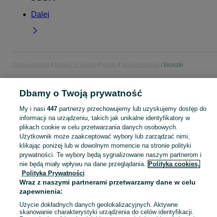
Dalej
Strona główna
Antyki i Kolekcje
Antyki
Stara biżuteria
Broszki
POLSKA
Dbamy o Twoją prywatność
My i nasi
447
partnerzy przechowujemy lub uzyskujemy dostęp do
KATEGORIA
informacji na urządzeniu, takich jak unikalne identyfikatory w
plikach cookie w celu przetwarzania danych osobowych.
Użytkownik może zaakceptować wybory lub zarządzać nimi,
Skorzystaj z największego serwisu ogłoszeniowego w Polsce. Kupuj to, czego pragniesz i sprzedawaj to, czego już nie potrzebujesz w kategorii Broszki!
Zobacz Więc
klikając poniżej lub w dowolnym momencie na stronie polityki
prywatności. Te wybory będą sygnalizowane naszym partnerom i
Mapa kategorii
nie będą miały wpływu na dane przeglądania.
Polityka cookies,
Polityka Prywatności
Mapa miejscowości
Wraz z naszymi partnerami przetwarzamy dane w celu
Mapa ministron
zapewnienia:
Popularne wyszukiwania
Użycie dokładnych danych geolokalizacyjnych. Aktywne
skanowanie charakterystyki urządzenia do celów identyfikacji.