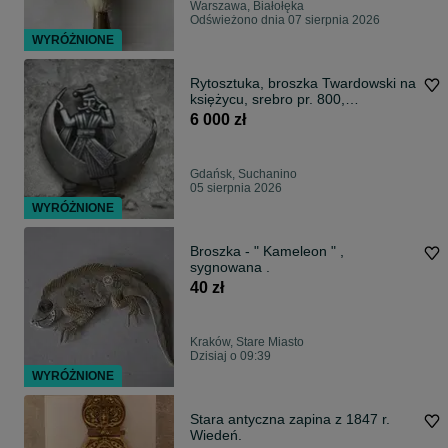
Warszawa, Białołęka
Odświeżono dnia 07 sierpnia 2026
WYRÓŻNIONE
Rytosztuka, broszka Twardowski na
księżycu, srebro pr. 800,
D.Sokolnicka, l.1952-57
6 000 zł
Gdańsk, Suchanino
05 sierpnia 2026
WYRÓŻNIONE
Broszka - " Kameleon " ,
sygnowana .
40 zł
Kraków, Stare Miasto
Dzisiaj o 09:39
WYRÓŻNIONE
Stara antyczna zapina z 1847 r.
Wiedeń.