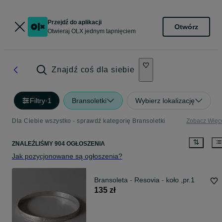
Przejdź do aplikacji
Otwórz
Otwieraj OLX jednym tapnięciem
Znajdź coś dla siebie
Filtry
·
1
Bransoletki
Wybierz lokalizację
Dla Ciebie wszystko - sprawdź kategorię Bransoletki
Zobacz Więc
ZNALEŹLIŚMY 904 OGŁOSZENIA
Jak pozycjonowane są ogłoszenia?
Bransoleta - Resovia - koło ,pr.1
135 zł