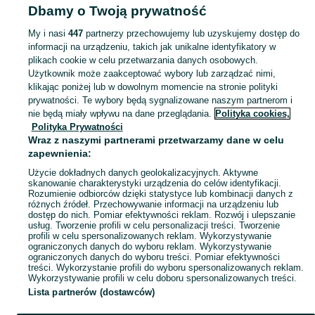
Dbamy o Twoją prywatność
POLSKA
My i nasi
447
partnerzy przechowujemy lub uzyskujemy dostęp do
informacji na urządzeniu, takich jak unikalne identyfikatory w
KATEGORIA
plikach cookie w celu przetwarzania danych osobowych.
Użytkownik może zaakceptować wybory lub zarządzać nimi,
Skorzystaj z największego serwisu ogłoszeniowego w Polsce. Kupuj to, czego pragniesz i sprzedawaj to, czego już nie potrzebujesz w kategorii Bransoletki!
Zobacz Więc
klikając poniżej lub w dowolnym momencie na stronie polityki
prywatności. Te wybory będą sygnalizowane naszym partnerom i
nie będą miały wpływu na dane przeglądania.
Polityka cookies,
Mapa kategorii
Polityka Prywatności
Mapa miejscowości
Wraz z naszymi partnerami przetwarzamy dane w celu
zapewnienia:
Mapa ministron
Użycie dokładnych danych geolokalizacyjnych. Aktywne
Popularne wyszukiwania
skanowanie charakterystyki urządzenia do celów identyfikacji.
Rozumienie odbiorców dzięki statystyce lub kombinacji danych z
różnych źródeł. Przechowywanie informacji na urządzeniu lub
dostęp do nich. Pomiar efektywności reklam. Rozwój i ulepszanie
usług. Tworzenie profili w celu personalizacji treści. Tworzenie
profili w celu spersonalizowanych reklam. Wykorzystywanie
ograniczonych danych do wyboru reklam. Wykorzystywanie
ograniczonych danych do wyboru treści. Pomiar efektywności
treści. Wykorzystanie profili do wyboru spersonalizowanych reklam.
Wykorzystywanie profili w celu doboru spersonalizowanych treści.
Lista partnerów (dostawców)