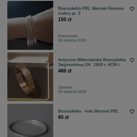
Bransoletka PRL Warmet Resovia
srebro pr. 3
150 zł
Rzeszówek
06 sierpnia 2026
Antyczna Wiktoriańska Bransoletka
Segmentowa OK. 1900 r. KOŃ i
PODKOWA, 31.54g Antyk+pudełko
480 zł
W.Kruk
Świdwin
05 sierpnia 2026
Bransoletka - koło Warmet PRL
95 zł