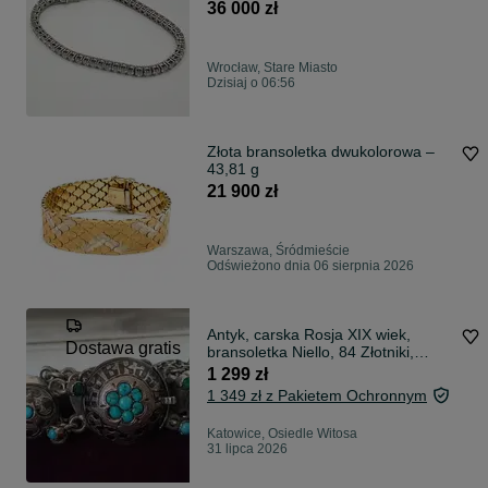
36 000 zł
Wrocław, Stare Miasto
Dzisiaj o 06:56
Złota bransoletka dwukolorowa –
43,81 g
21 900 zł
Warszawa, Śródmieście
Odświeżono dnia 06 sierpnia 2026
Antyk, carska Rosja XIX wiek,
Dostawa gratis
bransoletka Niello, 84 Złotniki,
turkusy
1 299 zł
1 349 zł z Pakietem Ochronnym
Katowice, Osiedle Witosa
31 lipca 2026