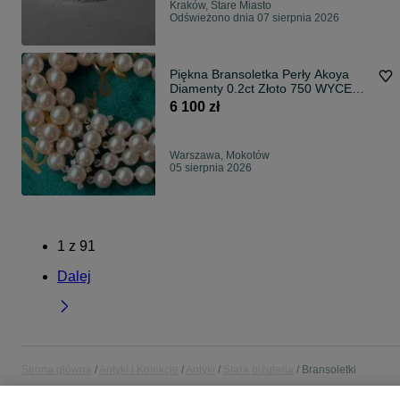
Kraków, Stare Miasto
Odświeżono dnia 07 sierpnia 2026
Piękna Bransoletka Perły Akoya
Diamenty 0.2ct Złoto 750 WYCENA
8500zł
6 100 zł
Warszawa, Mokotów
05 sierpnia 2026
1
z
91
Dalej
Strona główna
Antyki i Kolekcje
Antyki
Stara biżuteria
Bransoletki