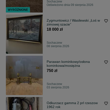
Sochaczew
Odświeżono dnia 09 sierpnia 2026
WYRÓŻNIONE
Zygmuntowicz / Wasilewski „Łoś w
zimowej szacie”
18 000 zł
Sochaczew
08 sierpnia 2026
Parawan kominkowy/osłona
kominkowa/mosiężna
750 zł
Sochaczew
03 sierpnia 2026
Odkurzacz gamma 2 prl rzeszow
1962 rok