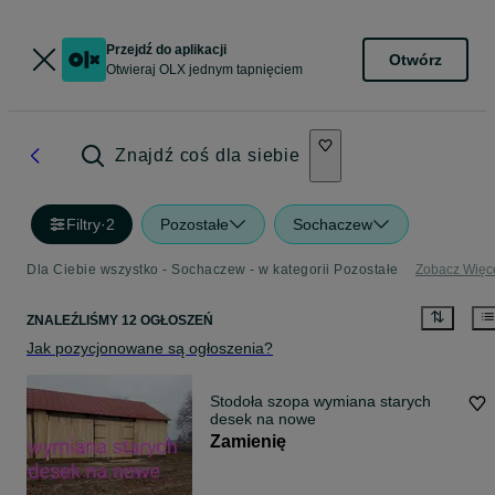
Przejdź do aplikacji
Otwórz
Otwieraj OLX jednym tapnięciem
Znajdź coś dla siebie
Filtry
·
2
Pozostałe
Sochaczew
Dla Ciebie wszystko - Sochaczew - w kategorii Pozostałe
Zobacz Więc
ZNALEŹLIŚMY 12 OGŁOSZEŃ
Jak pozycjonowane są ogłoszenia?
Stodoła szopa wymiana starych
desek na nowe
Zamienię