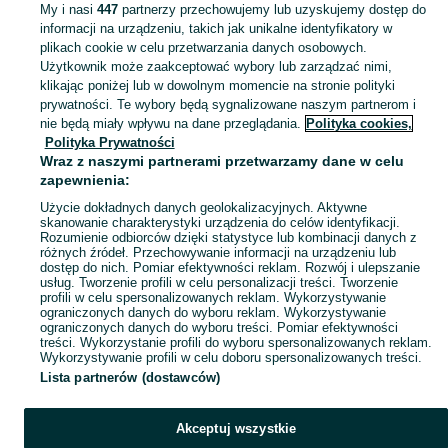
My i nasi
447
partnerzy przechowujemy lub uzyskujemy dostęp do
informacji na urządzeniu, takich jak unikalne identyfikatory w
KATEGORIA
plikach cookie w celu przetwarzania danych osobowych.
Użytkownik może zaakceptować wybory lub zarządzać nimi,
klikając poniżej lub w dowolnym momencie na stronie polityki
Skorzystaj z największego serwisu ogłoszeniowego - Sochaczew i okolice! - kupuj lub sprzedawaj jeszcze wygodniej w kategorii Pozostałe!
Zobacz Więc
prywatności. Te wybory będą sygnalizowane naszym partnerom i
nie będą miały wpływu na dane przeglądania.
Polityka cookies,
Mapa kategorii
Polityka Prywatności
Mapa miejscowości
Wraz z naszymi partnerami przetwarzamy dane w celu
zapewnienia:
Mapa ministron
Użycie dokładnych danych geolokalizacyjnych. Aktywne
Popularne wyszukiwania
skanowanie charakterystyki urządzenia do celów identyfikacji.
Rozumienie odbiorców dzięki statystyce lub kombinacji danych z
różnych źródeł. Przechowywanie informacji na urządzeniu lub
dostęp do nich. Pomiar efektywności reklam. Rozwój i ulepszanie
usług. Tworzenie profili w celu personalizacji treści. Tworzenie
profili w celu spersonalizowanych reklam. Wykorzystywanie
ograniczonych danych do wyboru reklam. Wykorzystywanie
ograniczonych danych do wyboru treści. Pomiar efektywności
treści. Wykorzystanie profili do wyboru spersonalizowanych reklam.
Wykorzystywanie profili w celu doboru spersonalizowanych treści.
Lista partnerów (dostawców)
Akceptuj wszystkie