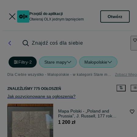
Przejdź do aplikacji
Otwórz
Otwieraj OLX jednym tapnięciem
Znajdź coś dla siebie
Filtry
·
2
Stare mapy
Małopolskie
Dla Ciebie wszystko - Małopolskie - w kategorii Stare mapy
Zobacz Więc
ZNALEŹLIŚMY 775 OGŁOSZEŃ
Jak pozycjonowane są ogłoszenia?
Mapa Polski - „Poland and
Prussia”, J. Russell, 177 rok
oryginal2
1 200 zł