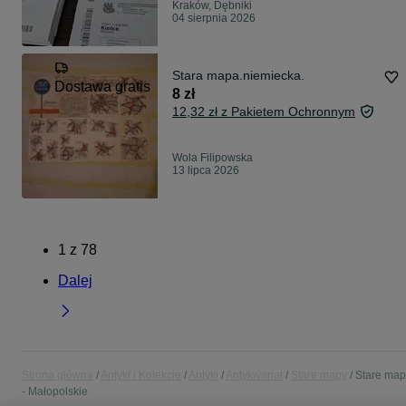
Kraków, Dębniki
04 sierpnia 2026
Stara mapa.niemiecka.
Dostawa gratis
8 zł
12,32 zł z Pakietem Ochronnym
Wola Filipowska
13 lipca 2026
1
z
78
Dalej
Strona główna
Antyki i Kolekcje
Antyki
Antykwariat
Stare mapy
Stare map
- Małopolskie