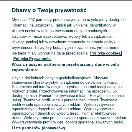
Dbamy o Twoją prywatność
POLSKA » MAŁOPOLSKIE
My i nasi
447
partnerzy przechowujemy lub uzyskujemy dostęp do
informacji na urządzeniu, takich jak unikalne identyfikatory w
KATEGORIA
plikach cookie w celu przetwarzania danych osobowych.
Użytkownik może zaakceptować wybory lub zarządzać nimi,
Skorzystaj z największego serwisu ogłoszeniowego - Małopolskie i okolice! - kupuj lub sprzedawaj jeszcze wygodniej w kategorii Stare mapy!
Zobacz Więc
klikając poniżej lub w dowolnym momencie na stronie polityki
prywatności. Te wybory będą sygnalizowane naszym partnerom i
nie będą miały wpływu na dane przeglądania.
Polityka cookies,
Mapa kategorii
Polityka Prywatności
Mapa miejscowości
Wraz z naszymi partnerami przetwarzamy dane w celu
zapewnienia:
Mapa ministron
Użycie dokładnych danych geolokalizacyjnych. Aktywne
Popularne wyszukiwania
skanowanie charakterystyki urządzenia do celów identyfikacji.
Rozumienie odbiorców dzięki statystyce lub kombinacji danych z
różnych źródeł. Przechowywanie informacji na urządzeniu lub
dostęp do nich. Pomiar efektywności reklam. Rozwój i ulepszanie
usług. Tworzenie profili w celu personalizacji treści. Tworzenie
profili w celu spersonalizowanych reklam. Wykorzystywanie
ograniczonych danych do wyboru reklam. Wykorzystywanie
ograniczonych danych do wyboru treści. Pomiar efektywności
treści. Wykorzystanie profili do wyboru spersonalizowanych reklam.
Wykorzystywanie profili w celu doboru spersonalizowanych treści.
Lista partnerów (dostawców)