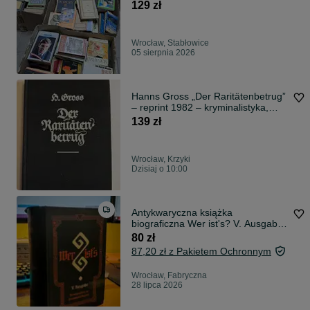
129 zł
Wrocław, Stabłowice
05 sierpnia 2026
Hanns Gross „Der Raritätenbetrug”
– reprint 1982 – kryminalistyka,
antyki
139 zł
Wrocław, Krzyki
Dzisiaj o 10:00
Antykwaryczna książka
biograficzna Wer ist's? V. Ausgabe
1911
80 zł
87,20 zł z Pakietem Ochronnym
Wrocław, Fabryczna
28 lipca 2026