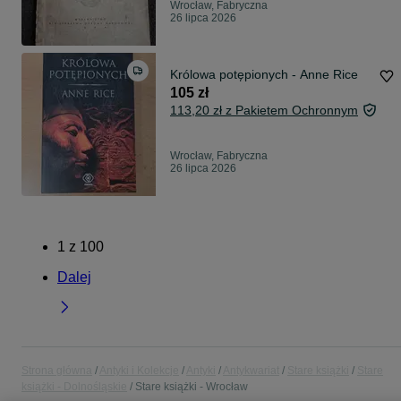
Wrocław, Fabryczna
26 lipca 2026
Królowa potępionych - Anne Rice
105 zł
113,20 zł z Pakietem Ochronnym
Wrocław, Fabryczna
26 lipca 2026
1
z
100
Dalej
Strona główna
Antyki i Kolekcje
Antyki
Antykwariat
Stare książki
Stare
książki - Dolnośląskie
Stare książki - Wrocław