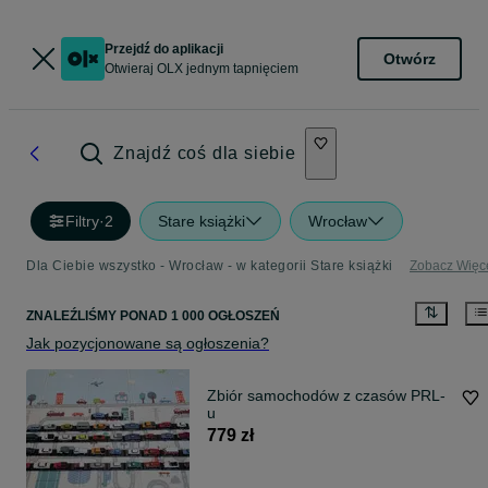
Przejdź do aplikacji
Otwórz
Otwieraj OLX jednym tapnięciem
Znajdź coś dla siebie
Filtry
·
2
Stare książki
Wrocław
Dla Ciebie wszystko - Wrocław - w kategorii Stare książki
Zobacz Więc
ZNALEŹLIŚMY
PONAD
1 000 OGŁOSZEŃ
Jak pozycjonowane są ogłoszenia?
Zbiór samochodów z czasów PRL-
u
779 zł