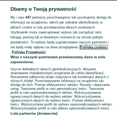
Dbamy o Twoją prywatność
POLSKA » DOLNOŚLĄSKIE » WROCŁAW
My i nasi
447
partnerzy przechowujemy lub uzyskujemy dostęp do
informacji na urządzeniu, takich jak unikalne identyfikatory w
KATEGORIA
plikach cookie w celu przetwarzania danych osobowych.
Użytkownik może zaakceptować wybory lub zarządzać nimi,
Skorzystaj z największego serwisu ogłoszeniowego - Wrocław i okolice! - kupuj lub sprzedawaj jeszcze wygodniej w kategorii Stare książki!
Zobacz Więc
klikając poniżej lub w dowolnym momencie na stronie polityki
prywatności. Te wybory będą sygnalizowane naszym partnerom i
nie będą miały wpływu na dane przeglądania.
Polityka cookies,
Mapa kategorii
Polityka Prywatności
Mapa miejscowości
Wraz z naszymi partnerami przetwarzamy dane w celu
zapewnienia:
Mapa ministron
Użycie dokładnych danych geolokalizacyjnych. Aktywne
Popularne wyszukiwania
skanowanie charakterystyki urządzenia do celów identyfikacji.
Rozumienie odbiorców dzięki statystyce lub kombinacji danych z
różnych źródeł. Przechowywanie informacji na urządzeniu lub
dostęp do nich. Pomiar efektywności reklam. Rozwój i ulepszanie
usług. Tworzenie profili w celu personalizacji treści. Tworzenie
profili w celu spersonalizowanych reklam. Wykorzystywanie
ograniczonych danych do wyboru reklam. Wykorzystywanie
ograniczonych danych do wyboru treści. Pomiar efektywności
treści. Wykorzystanie profili do wyboru spersonalizowanych reklam.
Wykorzystywanie profili w celu doboru spersonalizowanych treści.
Lista partnerów (dostawców)