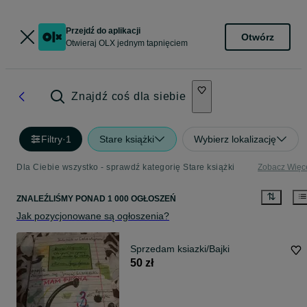
Przejdź do aplikacji
Otwórz
Otwieraj OLX jednym tapnięciem
Znajdź coś dla siebie
Filtry
·
1
Stare książki
Wybierz lokalizację
Dla Ciebie wszystko - sprawdź kategorię Stare książki
Zobacz Więc
ZNALEŹLIŚMY
PONAD
1 000 OGŁOSZEŃ
Jak pozycjonowane są ogłoszenia?
Sprzedam ksiazki/Bajki
50 zł