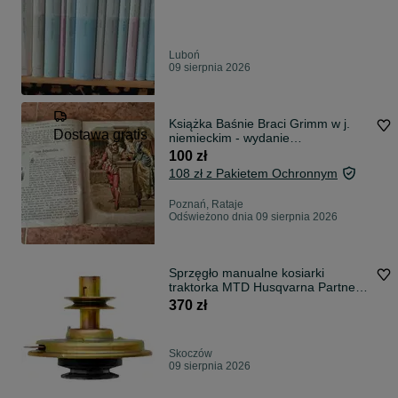
Luboń
09 sierpnia 2026
Książka Baśnie Braci Grimm w j.
Dostawa gratis
niemieckim - wydanie
przedwojenne
100 zł
108 zł z Pakietem Ochronnym
Poznań, Rataje
Odświeżono dnia 09 sierpnia 2026
Sprzęgło manualne kosiarki
traktorka MTD Husqvarna Partner
Gutbrod Macculloch Jonsered itp...
370 zł
Kompleksowa regeneracja
Skoczów
09 sierpnia 2026