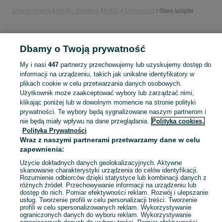
Strona główna
Antyki i Kolekcje
Antyki
Antykwariat
Stare książki
POLSKA
Dbamy o Twoją prywatność
KATEGORIA
My i nasi
447
partnerzy przechowujemy lub uzyskujemy dostęp do
informacji na urządzeniu, takich jak unikalne identyfikatory w
plikach cookie w celu przetwarzania danych osobowych.
Skorzystaj z największego serwisu ogłoszeniowego w Polsce. Kupuj to, czego pragniesz i sprzedawaj to, czego już nie potrzebujesz w kategorii Stare książki!
Zobacz Więc
Użytkownik może zaakceptować wybory lub zarządzać nimi,
klikając poniżej lub w dowolnym momencie na stronie polityki
Mapa kategorii
prywatności. Te wybory będą sygnalizowane naszym partnerom i
nie będą miały wpływu na dane przeglądania.
Polityka cookies,
Mapa miejscowości
Polityka Prywatności
Mapa ministron
Wraz z naszymi partnerami przetwarzamy dane w celu
zapewnienia:
Popularne wyszukiwania
Użycie dokładnych danych geolokalizacyjnych. Aktywne
skanowanie charakterystyki urządzenia do celów identyfikacji.
Rozumienie odbiorców dzięki statystyce lub kombinacji danych z
różnych źródeł. Przechowywanie informacji na urządzeniu lub
dostęp do nich. Pomiar efektywności reklam. Rozwój i ulepszanie
usług. Tworzenie profili w celu personalizacji treści. Tworzenie
profili w celu spersonalizowanych reklam. Wykorzystywanie
ograniczonych danych do wyboru reklam. Wykorzystywanie