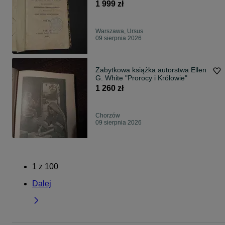
XIX w LK/080881
1 999 zł
Warszawa, Ursus
09 sierpnia 2026
Zabytkowa książka autorstwa Ellen
G. White "Prorocy i Królowie"
1 260 zł
Chorzów
09 sierpnia 2026
1
z
100
Dalej