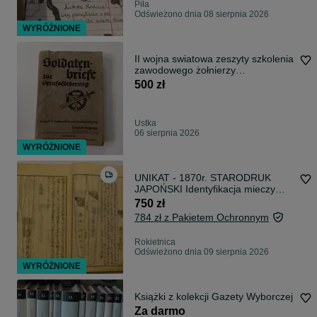
Piła
Odświeżono dnia 08 sierpnia 2026
WYRÓŻNIONE
II wojna swiatowa zeszyty szkolenia
zawodowego żołnierzy
Wehrmachtu z okresu III Rzeszy
500 zł
Ustka
06 sierpnia 2026
WYRÓŻNIONE
UNIKAT - 1870r. STARODRUK
JAPOŃSKI Identyfikacja mieczy
katana broń
750 zł
784 zł z Pakietem Ochronnym
Rokietnica
Odświeżono dnia 09 sierpnia 2026
WYRÓŻNIONE
Książki z kolekcji Gazety Wyborczej
Za darmo