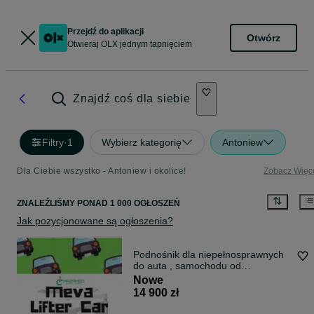
Przejdź do aplikacji
Otwórz
Otwieraj OLX jednym tapnięciem
Znajdź coś dla siebie
Filtry
·
1
Wybierz kategorię
Antoniew
Dla Ciebie wszystko - Antoniew i okolice!
Zobacz Więc
ZNALEŹLIŚMY
PONAD
1 000 OGŁOSZEŃ
Jak pozycjonowane są ogłoszenia?
Podnośnik dla niepełnosprawnych
do auta , samochodu od
MAZAMED
Nowe
14 900 zł