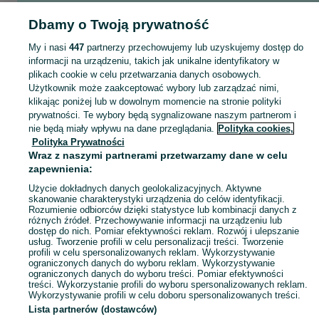
Popularne wyszukiwania
Dbamy o Twoją prywatność
siedlisko
dzialka rolna
My i nasi
447
partnerzy przechowujemy lub uzyskujemy dostęp do
informacji na urządzeniu, takich jak unikalne identyfikatory w
Skorzystaj z największego serwisu ogłoszeniowego - Antoniew i okolice! Kupuj to, czego pragniesz i sprzedawaj to, czego już nie potrzebujesz!
Zobacz Więc
plikach cookie w celu przetwarzania danych osobowych.
Użytkownik może zaakceptować wybory lub zarządzać nimi,
Mapa kategorii
klikając poniżej lub w dowolnym momencie na stronie polityki
prywatności. Te wybory będą sygnalizowane naszym partnerom i
Mapa miejscowości
nie będą miały wpływu na dane przeglądania.
Polityka cookies,
Mapa ministron
Polityka Prywatności
Wraz z naszymi partnerami przetwarzamy dane w celu
Popularne wyszukiwania
zapewnienia:
Użycie dokładnych danych geolokalizacyjnych. Aktywne
skanowanie charakterystyki urządzenia do celów identyfikacji.
Rozumienie odbiorców dzięki statystyce lub kombinacji danych z
różnych źródeł. Przechowywanie informacji na urządzeniu lub
dostęp do nich. Pomiar efektywności reklam. Rozwój i ulepszanie
usług. Tworzenie profili w celu personalizacji treści. Tworzenie
profili w celu spersonalizowanych reklam. Wykorzystywanie
ograniczonych danych do wyboru reklam. Wykorzystywanie
ograniczonych danych do wyboru treści. Pomiar efektywności
treści. Wykorzystanie profili do wyboru spersonalizowanych reklam.
Wykorzystywanie profili w celu doboru spersonalizowanych treści.
Lista partnerów (dostawców)