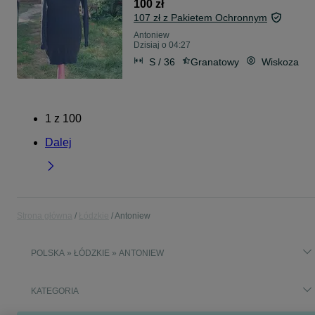
100 zł
107 zł z Pakietem Ochronnym
Antoniew
Dzisiaj o 04:27
S / 36
Granatowy
Wiskoza
1
z
100
Dalej
Strona główna
Łódzkie
Antoniew
POLSKA » ŁÓDZKIE » ANTONIEW
KATEGORIA