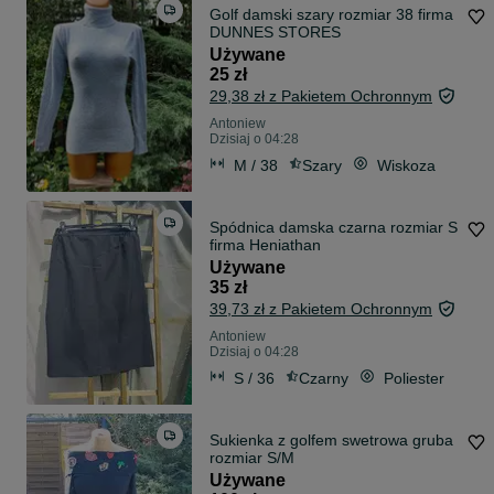
Golf damski szary rozmiar 38 firma
DUNNES STORES
Używane
25 zł
29,38 zł z Pakietem Ochronnym
Antoniew
Dzisiaj o 04:28
M / 38
Szary
Wiskoza
Spódnica damska czarna rozmiar S
firma Heniathan
Używane
35 zł
39,73 zł z Pakietem Ochronnym
Antoniew
Dzisiaj o 04:28
S / 36
Czarny
Poliester
Sukienka z golfem swetrowa gruba
rozmiar S/M
Używane