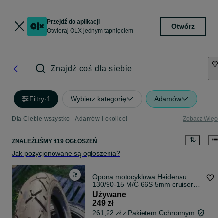
Przejdź do aplikacji
Otwórz
Otwieraj OLX jednym tapnięciem
Znajdź coś dla siebie
Filtry
·
1
Wybierz kategorię
Adamów
Dla Ciebie wszystko - Adamów i okolice!
Zobacz Więc
ZNALEŹLIŚMY 419 OGŁOSZEŃ
Jak pozycjonowane są ogłoszenia?
Opona motocyklowa Heidenau
130/90-15 M/C 66S 5mm cruiser
chopper nr. 214
Używane
249 zł
261,22 zł z Pakietem Ochronnym