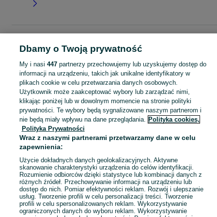
Strona główna
Łódzkie
Adamów
Dbamy o Twoją prywatność
KATEGORIA
My i nasi
447
partnerzy przechowujemy lub uzyskujemy dostęp do
informacji na urządzeniu, takich jak unikalne identyfikatory w
plikach cookie w celu przetwarzania danych osobowych.
Skorzystaj z największego serwisu ogłoszeniowego - Adamów i okolice! Kupuj to, czego pragniesz i sprzedawaj to, czego już nie potrzebujesz!
Zobacz Więc
Użytkownik może zaakceptować wybory lub zarządzać nimi,
klikając poniżej lub w dowolnym momencie na stronie polityki
Mapa kategorii
prywatności. Te wybory będą sygnalizowane naszym partnerom i
nie będą miały wpływu na dane przeglądania.
Polityka cookies,
Mapa miejscowości
Polityka Prywatności
Mapa ministron
Wraz z naszymi partnerami przetwarzamy dane w celu
zapewnienia:
Popularne wyszukiwania
Użycie dokładnych danych geolokalizacyjnych. Aktywne
skanowanie charakterystyki urządzenia do celów identyfikacji.
Rozumienie odbiorców dzięki statystyce lub kombinacji danych z
różnych źródeł. Przechowywanie informacji na urządzeniu lub
dostęp do nich. Pomiar efektywności reklam. Rozwój i ulepszanie
usług. Tworzenie profili w celu personalizacji treści. Tworzenie
profili w celu spersonalizowanych reklam. Wykorzystywanie
ograniczonych danych do wyboru reklam. Wykorzystywanie