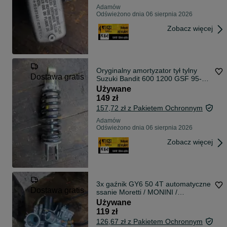
Adamów
Odświeżono dnia 06 sierpnia 2026
Zobacz więcej
Oryginalny amortyzator tył tylny
Dostawa gratis
Suzuki Bandit 600 1200 GSF 95-00
SHOWA OEM
Używane
149 zł
157,72 zł z Pakietem Ochronnym
Adamów
Odświeżono dnia 06 sierpnia 2026
Zobacz więcej
3x gaźnik GY6 50 4T automatyczne
Dostawa gratis
ssanie Moretti / MONINI /
zamiennik – komplet
Używane
119 zł
126,67 zł z Pakietem Ochronnym