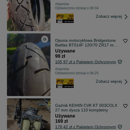
Adamów
Odświeżono dzisiaj o 06:34
Zobacz więcej
Opona motocyklowa Bridgestone
Battlax BT014F 120/70 ZR17 nr.
213
Używane
99 zł
105,97 zł z Pakietem Ochronnym
Adamów
Odświeżono dzisiaj o 06:25
Zobacz więcej
Gaźnik KEIHIN CVK KT 003COLX
Dostawa gratis
27 mm dysza 110 kompletny
Używane
169 zł
178,42 zł z Pakietem Ochronnym