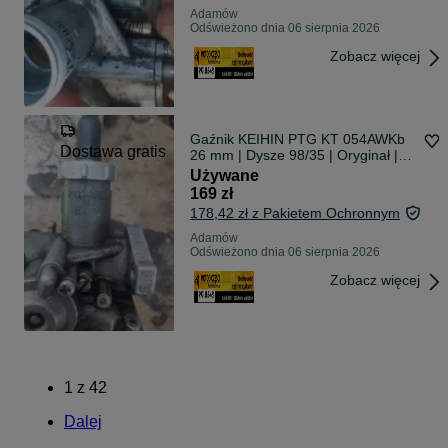
Adamów
Odświeżono dnia 06 sierpnia 2026
Zobacz więcej
Gaźnik KEIHIN PTG KT 054AWKb
Dostawa gratis
26 mm | Dysze 98/35 | Oryginał |
Kompletny
Używane
169 zł
178,42 zł z Pakietem Ochronnym
Adamów
Odświeżono dnia 06 sierpnia 2026
Zobacz więcej
1
z
42
Dalej