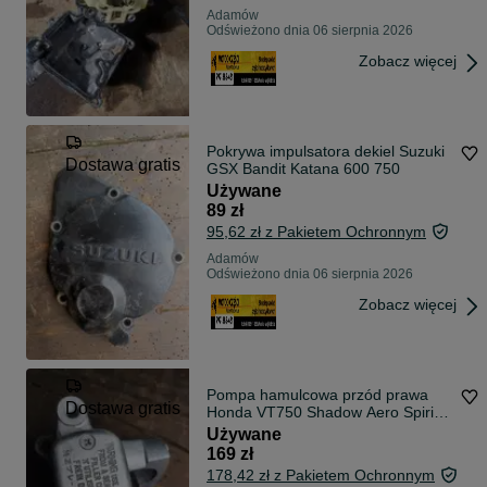
Adamów
Odświeżono dnia 06 sierpnia 2026
Zobacz więcej
Pokrywa impulsatora dekiel Suzuki
Dostawa gratis
GSX Bandit Katana 600 750
Używane
89 zł
95,62 zł z Pakietem Ochronnym
Adamów
Odświeżono dnia 06 sierpnia 2026
Zobacz więcej
Pompa hamulcowa przód prawa
Dostawa gratis
Honda VT750 Shadow Aero Spirit
OEM
Używane
169 zł
178,42 zł z Pakietem Ochronnym