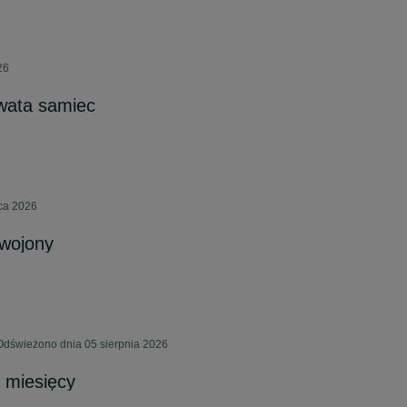
26
wata samiec
pca 2026
swojony
Odświeżono dnia 05 sierpnia 2026
 miesięcy