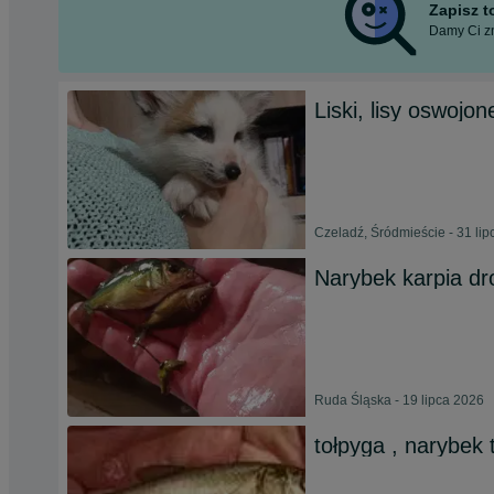
Zapisz 
Damy Ci zn
Liski, lisy oswojo
Czeladź, Śródmieście - 31 li
Narybek karpia dr
Ruda Śląska - 19 lipca 2026
tołpyga , narybek 