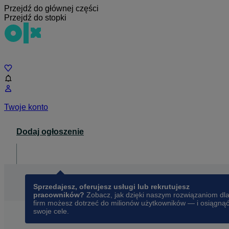
Przejdź do głównej części
Przejdź do stopki
Czat
Twoje konto
Dodaj ogłoszenie
Dla biznesu
opens in a new tab
Sprzedajesz, oferujesz usługi lub rekrutujesz
pracowników?
Zobacz, jak dzięki naszym rozwiązaniom dl
firm możesz dotrzeć do milionów użytkowników — i osiągną
swoje cele.