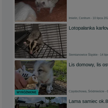
Imielin, Centrum - 10 lipca 20
Lotopałanka karło
Siemianowice Śląskie - 14 li
Lis domowy, lis o
Częstochowa, Śródmieście - 
WYRÓŻNIONE
Lama samiec ok.8