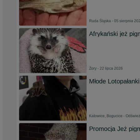
Ruda Śląska - 05 sierpnia 20
Afrykański jeż pig
Żory - 22 lipca 2026
Młode Lotopałanki
Katowice, Bogucice - Odśwież
Promocja Jeż pigm