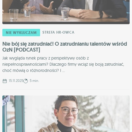
STREFA HR-OWCA
NIE WYKLUCZAM
Nie bój się zatrudniać! O zatrudnianiu talentów wśród
OzN [PODCAST]
Jak wygląda rynek pracy z perspektywy osób z
niepełnosprawnościami? Dlaczego firmy wciąż się boją zatrudniać,
choć mówią o różnorodności? I ...
15.11.2025
5 min.