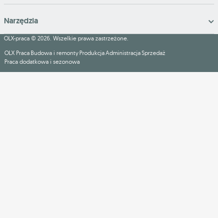
Narzędzia
OLX-praca © 2026. Wszelkie prawa zastrzeżone.
OLX Praca
Budowa i remonty
Produkcja
Administracja
Sprzedaż
Praca dodatkowa i sezonowa