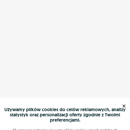
×
Używamy plików cookies do celów reklamowych, analizy
statystyk oraz personalizacji oferty zgodnie z Twoimi
preferencjami.
My oraz nasi partnerzy używamy plików cookie i innych podobnych