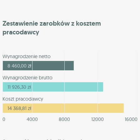
Zestawienie zarobków z kosztem
pracodawcy
Wynagrodzenie netto
8 460,00
zł
Wynagrodzenie brutto
11 926,30
zł
Koszt pracodawcy
14 368,81
zł
0
4000
8000
12000
16000