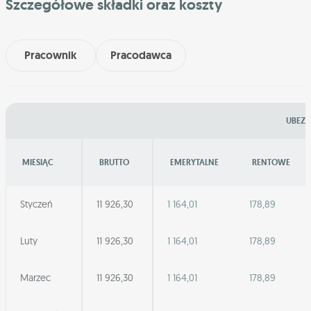
Szczegółowe składki oraz koszty
Pracownik
Pracodawca
UBEZP
MIESIĄC
BRUTTO
EMERYTALNE
RENTOWE
Styczeń
11 926,30
1 164,01
178,89
Luty
11 926,30
1 164,01
178,89
Marzec
11 926,30
1 164,01
178,89