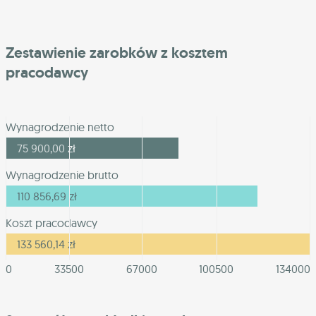
Zestawienie zarobków z kosztem
pracodawcy
Wynagrodzenie netto
75 900,00
zł
Wynagrodzenie brutto
110 856,69
zł
Koszt pracodawcy
133 560,14
zł
0
33500
67000
100500
134000