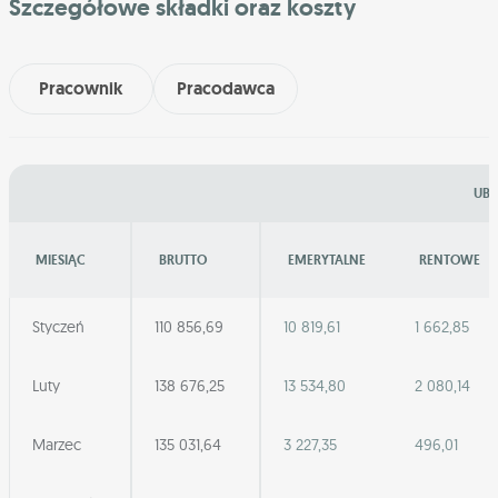
Szczegółowe składki oraz koszty
Pracownik
Pracodawca
UBE
MIESIĄC
BRUTTO
EMERYTALNE
RENTOWE
Styczeń
110 856,69
10 819,61
1 662,85
Luty
138 676,25
13 534,80
2 080,14
Marzec
135 031,64
3 227,35
496,01