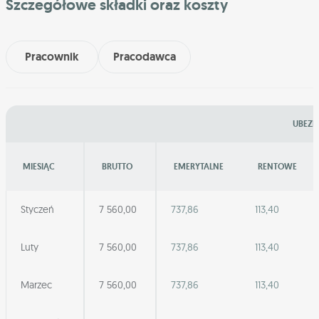
Szczegółowe składki oraz koszty
Pracownik
Pracodawca
UBEZP
MIESIĄC
BRUTTO
EMERYTALNE
RENTOWE
Styczeń
7 560,00
737,86
113,40
Luty
7 560,00
737,86
113,40
Marzec
7 560,00
737,86
113,40