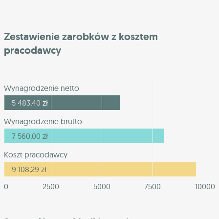
Zestawienie zarobków z kosztem
pracodawcy
Wynagrodzenie netto
5 483,40
zł
Wynagrodzenie brutto
7 560,00
zł
Koszt pracodawcy
9 108,29
zł
0
2500
5000
7500
10000