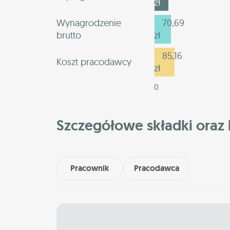
zł
Wynagrodzenie
70,69
brutto
zł
85,16
Koszt pracodawcy
zł
0
Szczegółowe składki oraz 
Pracownik
Pracodawca