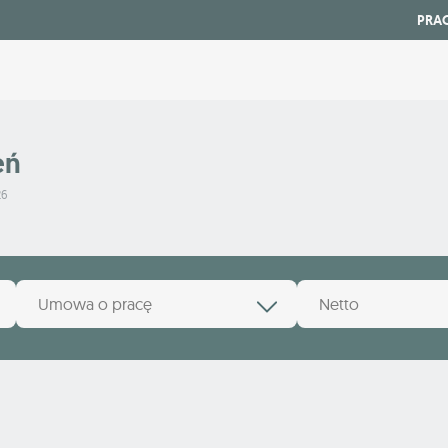
PRA
eń
26
Umowa o pracę
Netto