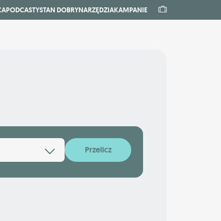
CA
PODCASTY
STAN DOBRY
NARZĘDZIA
KAMPANIE
Przelicz