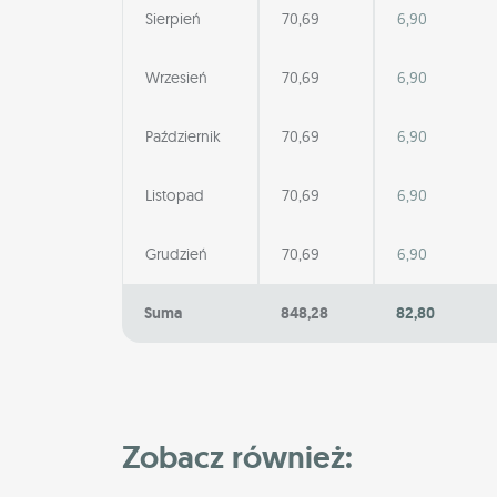
Sierpień
70,69
6,90
Wrzesień
70,69
6,90
Październik
70,69
6,90
Listopad
70,69
6,90
Grudzień
70,69
6,90
Suma
848,28
82,80
Zobacz również: