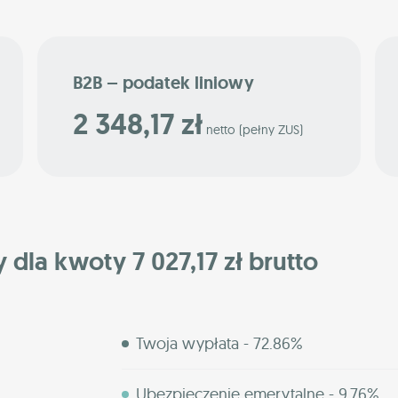
B2B – podatek liniowy
2 348,17 zł
netto (pełny ZUS)
 dla kwoty 7 027,17 zł brutto
Twoja wypłata - 72.86%
Ubezpieczenie emerytalne - 9.76%