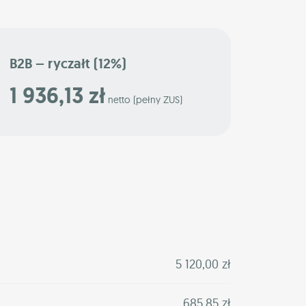
B2B – ryczałt (12%)
1 936,13 zł
netto (pełny ZUS)
5 120,00 zł
685,85 zł