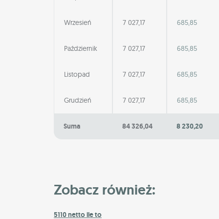
Wrzesień
7 027,17
685,85
Październik
7 027,17
685,85
Listopad
7 027,17
685,85
Grudzień
7 027,17
685,85
Suma
84 326,04
8 230,20
Zobacz również:
5110 netto ile to