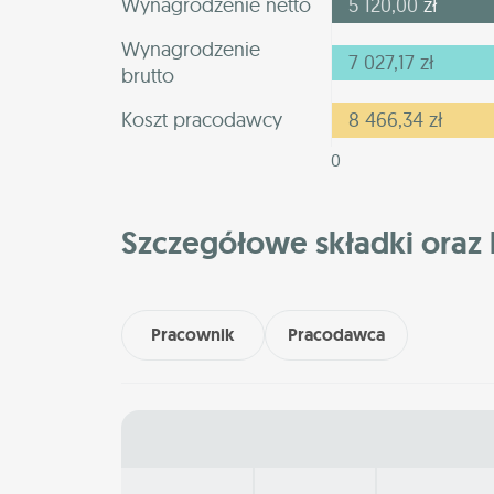
Wynagrodzenie netto
5 120,00
zł
Wynagrodzenie
7 027,17
zł
brutto
Koszt pracodawcy
8 466,34
zł
0
Szczegółowe składki oraz 
Pracownik
Pracodawca