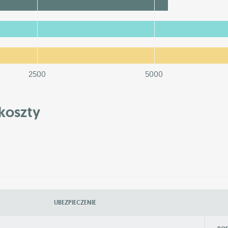
2500
5000
koszty
UBEZPIECZENIE