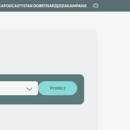
CA
PODCASTY
STAN DOBRY
NARZĘDZIA
KAMPANIE
Przelicz