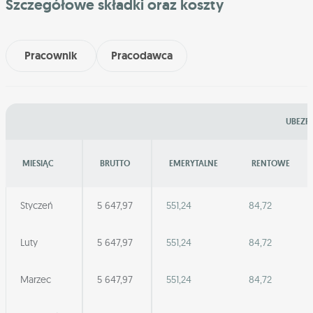
Szczegółowe składki oraz koszty
Pracownik
Pracodawca
UBEZPI
MIESIĄC
BRUTTO
EMERYTALNE
RENTOWE
Styczeń
5 647,97
551,24
84,72
Luty
5 647,97
551,24
84,72
Marzec
5 647,97
551,24
84,72