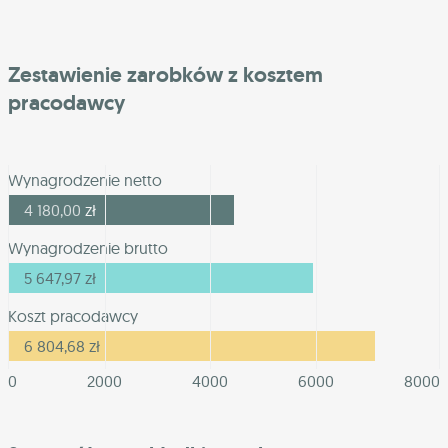
Zestawienie zarobków z kosztem
pracodawcy
Wynagrodzenie netto
4 180,00
zł
Wynagrodzenie brutto
5 647,97
zł
Koszt pracodawcy
6 804,68
zł
0
2000
4000
6000
8000