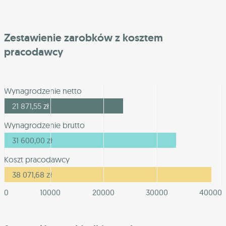
Zestawienie zarobków z kosztem
pracodawcy
Wynagrodzenie netto
21 871,55
zł
Wynagrodzenie brutto
31 600,00
zł
Koszt pracodawcy
38 071,68
zł
0
10000
20000
30000
40000