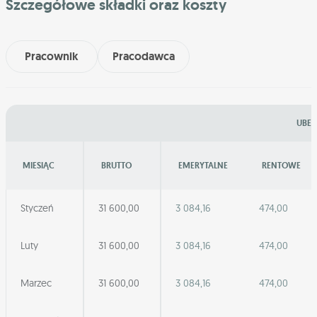
Szczegółowe składki oraz koszty
Pracownik
Pracodawca
UBEZ
MIESIĄC
BRUTTO
EMERYTALNE
RENTOWE
Styczeń
31 600,00
3 084,16
474,00
Luty
31 600,00
3 084,16
474,00
Marzec
31 600,00
3 084,16
474,00