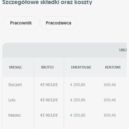
Szczegółowe składki oraz koszty
Pracownik
Pracodawca
UBEZP
MIESIĄC
BRUTTO
EMERYTALNE
RENTOWE
Styczeń
43 963,69
4 290,86
659,46
Luty
43 963,69
4 290,86
659,46
Marzec
43 963,69
4 290,86
659,46