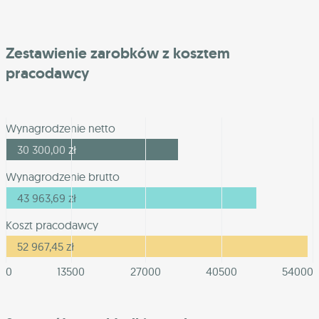
Zestawienie zarobków z kosztem
pracodawcy
Wynagrodzenie netto
30 300,00
zł
Wynagrodzenie brutto
43 963,69
zł
Koszt pracodawcy
52 967,45
zł
0
13500
27000
40500
54000