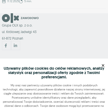
11.12.2025
5 min.
Grupa OLX sp. z o.o.
ul. Królowej Jadwigi 43
61-872 Poznań
Mapa serwisu
×
Używamy plików cookies do celów reklamowych, analizy
statystyk oraz personalizacji oferty zgodnie z Twoimi
Szukasz pracy?
preferencjami.
My oraz nasi partnerzy używamy plików cookie i innych podobnych
technologii, aby zapewnić prawidłowe działanie naszej strony internetowej, jej
Znajdź nas
ciągłe ulepszanie oraz dostosowanie treści i reklam do Twoich zainteresowań.
Przetwarzamy unikalne identyfikatory oraz dane przeglądarki, aby
personalizować Twoje doświadczenie, oceniać skuteczność reklam i treści oraz
Narzędzia
zbierać dane o odbiorcach. Twoje dane osobowe mogą być przetwarzane na