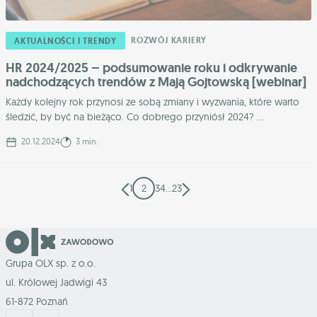
ROZWÓJ KARIERY
AKTUALNOŚCI I TRENDY
HR 2024/2025 – podsumowanie roku i odkrywanie
nadchodzących trendów z Mają Gojtowską [webinar]
Każdy kolejny rok przynosi ze sobą zmiany i wyzwania, które warto
śledzić, by być na bieżąco. Co dobrego przyniósł 2024? ...
20.12.2024
3 min.
1
2
3
4
…
23
Grupa OLX sp. z o.o.
ul. Królowej Jadwigi 43
61-872 Poznań