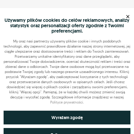
×
Używamy plików cookies do celów reklamowych, analizy
statystyk oraz personalizacji oferty zgodnie z Twoimi
preferencjami.
My oraz nasi partnerzy używamy plików cookie i innych podobnych
technologii, aby zapewnić prawidłowe działanie naszej strony internetowej, jej
ciągłe ulepszanie oraz dostosowanie treści i reklam do Twoich zainteresowań.
Przetwarzamy unikalne identyfikatory oraz dane przeglądarki, aby
personalizować Twoje doświadczenie, oceniać skuteczność reklam i treści oraz
zbierać dane o odbiorcach. Twoje dane osobowe mogą być przetwarzane na
podstawie Twojej zgody lub naszego prawnie uzasadnionego interesu. Kliknij
przycisk "Wyrażam zgodę", aby zaakceptować korzystanie z tych technologii
oraz przetwarzanie danych osobowych w opisanych celach. Jeśli chcesz
dowiedzieć się więcej o plikach cookie i zarządzaniu swoimi preferencjami,
kliknij "Więcej opcji". Pamiętaj, że w każdej chwili możesz zmienić swoją
decyzję i wycofać zgodę. Szczegółowe informacje znajdziesz w naszej
Polityce prywatności
.
Niezbędne do funkcjonowania strony
Wyrażam zgodę
Technicznie niezbędne pliki cookie odgrywają kluczową rolę w
Wykorzystywane do analiz statystycznych i
zapewnieniu prawidłowego działania strony internetowej. Obejmują