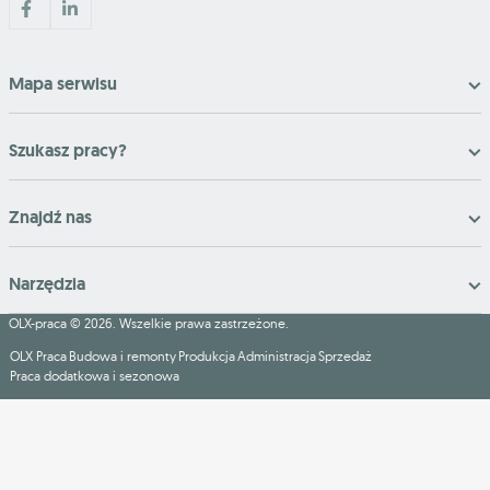
Mapa serwisu
Szukasz pracy?
Znajdź nas
Narzędzia
OLX-praca © 2026. Wszelkie prawa zastrzeżone.
OLX Praca
Budowa i remonty
Produkcja
Administracja
Sprzedaż
Praca dodatkowa i sezonowa