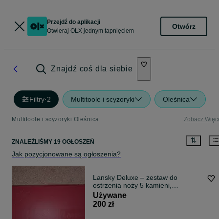
Przejdź do aplikacji
Otwórz
Otwieraj OLX jednym tapnięciem
Znajdź coś dla siebie
Filtry
·
2
Multitoole i scyzoryki
Oleśnica
Multitoole i scyzoryki Oleśnica
Zobacz Więc
ZNALEŹLIŚMY 19 OGŁOSZEŃ
Jak pozycjonowane są ogłoszenia?
Lansky Deluxe – zestaw do
ostrzenia noży 5 kamieni,
kompletny w walizce
Używane
200 zł