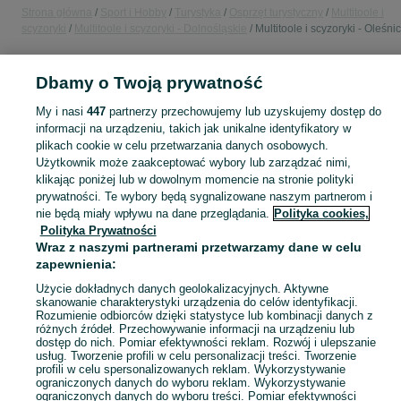
Strona główna
Sport i Hobby
Turystyka
Osprzęt turystyczny
Multitoole i
scyzoryki
Multitoole i scyzoryki - Dolnośląskie
Multitoole i scyzoryki - Oleśni
POLSKA » DOLNOŚLĄSKIE » OLEŚNICA
Dbamy o Twoją prywatność
My i nasi
447
partnerzy przechowujemy lub uzyskujemy dostęp do
KATEGORIA
informacji na urządzeniu, takich jak unikalne identyfikatory w
plikach cookie w celu przetwarzania danych osobowych.
Użytkownik może zaakceptować wybory lub zarządzać nimi,
Zobacz Więc
Sprzedaż multitooli i scyzoryków Oleśnica ▶️ Nowe i używane oferty ✅ Szeroki wybór produktów w atrakcyjnych cenach ✌ Znajdź ogłoszenia na OLX.pl!
klikając poniżej lub w dowolnym momencie na stronie polityki
prywatności. Te wybory będą sygnalizowane naszym partnerom i
nie będą miały wpływu na dane przeglądania.
Polityka cookies,
Mapa kategorii
Polityka Prywatności
Mapa miejscowości
Wraz z naszymi partnerami przetwarzamy dane w celu
Mapa ministron
zapewnienia:
Popularne wyszukiwania
Użycie dokładnych danych geolokalizacyjnych. Aktywne
skanowanie charakterystyki urządzenia do celów identyfikacji.
Rozumienie odbiorców dzięki statystyce lub kombinacji danych z
różnych źródeł. Przechowywanie informacji na urządzeniu lub
dostęp do nich. Pomiar efektywności reklam. Rozwój i ulepszanie
usług. Tworzenie profili w celu personalizacji treści. Tworzenie
profili w celu spersonalizowanych reklam. Wykorzystywanie
ograniczonych danych do wyboru reklam. Wykorzystywanie
ograniczonych danych do wyboru treści. Pomiar efektywności